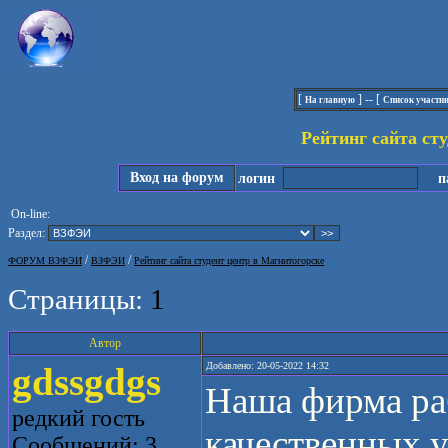
[
] -- [
На главную
Список участн
Рейтинг сайта ст
Вход на форум
логин
па
On-line:
Раздел:
/
/
ФОРУМ ВЗФЭИ
ВЗФЭИ
Рейтинг сайта студент центр в Магнитогорске
Страницы:
1
Автор
gdssgdgs
Добавлено: 20-05-2022 14:32
Наша фирма раб
редкий гость
качественных у
Сообщений: 3