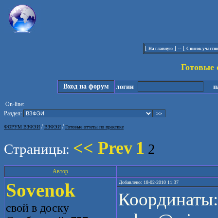
[
] -- [
На главную
Список участн
Готовые 
Вход на форум
логин
па
On-line:
Раздел:
/
/
ФОРУМ ВЗФЭИ
ВЗФЭИ
Готовые отчеты по практике
<< Prev
1
Страницы:
2
Автор
Sovenok
Добавлено: 18-02-2010 11:37
Координаты:
свой в доску