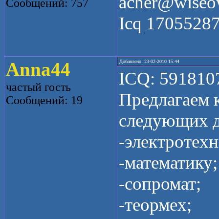
acher@wiseow
Сообщений: 757
Icq 1705528
Anna44
Добавлено: 23-02-2010 15:44
ICQ: 591810
частый гость
Предлагаем 
Сообщений: 19
следующих 
-электротехн
-математику;
-сопромат;
-теормех;