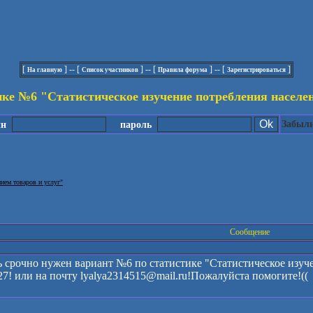
[
] -- [
] -- [
] -- [
]
На главную
Список участников
Правила форума
Зарегистрироваться
ике №6 "Статистическое изучение потребления населен
Забыли
ин
пароль
нием товаров и услуг"
Сообщение
 срочно нужен вариант №6 по статистике "Статистическое изуче
7! или на почту lyalya2314515@mail.ru!Пожалуйста помогите!((