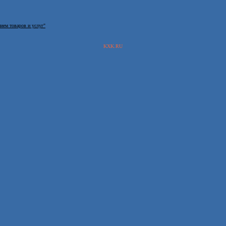
нием товаров и услуг"
KXK.RU