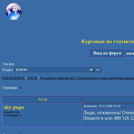
Курсовая по статист
Вход на форум
лог
On-line:
Раздел:
/
/
ФОРУМ ВЗФЭИ
ВЗФЭИ
Курсовая по статистике №6 "Статистическое изучение потребления населе
Страницы:
1
Автор
sky pups
Добавлено: 29-11-2009 16:54
Люди, отзовитесь! Очень
редкий гость
Сообщений: 3
Пишите в асю 488 526 22