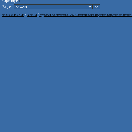
Страницы:
1
Раздел:
/
/
ФОРУМ ВЗФЭИ
ВЗФЭИ
Курсовая по статистике №6 "Статистическое изучение потребления населе