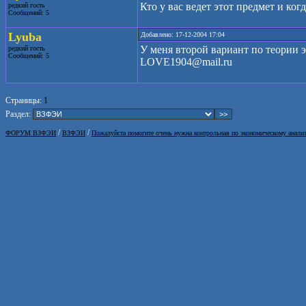
Кто у вас ведет этот предмет и ког
редкий гость
Сообщений: 5
Lyuba
Добавлено: 17-12-2004 17:04
У меня второй вариант по теории э
редкий гость
Сообщений: 5
LOVE1904@mail.ru
Страницы:
1
Раздел:
/
/
ФОРУМ ВЗФЭИ
ВЗФЭИ
Пожалуйста помогите очень нужна контрольная по экономическому анали