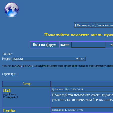
[
] -- [
На главную
Список участн
Пожалуйста помогите очень нуж
Вход на форум
логин
па
On-line:
Раздел:
/
/
ФОРУМ ВЗФЭИ
ВЗФЭИ
Пожалуйста помогите очень нужна контрольная по экономическому анали
Страницы:
1
Автор
D21
Добавлено: 28-11-2004 20:24
Пожалуйста помогите очень нужна 
редкий гость
Сообщений: 2
учетно-статистическом 1-е высшее
Lyuba
Добавлено: 17-12-2004 17:00