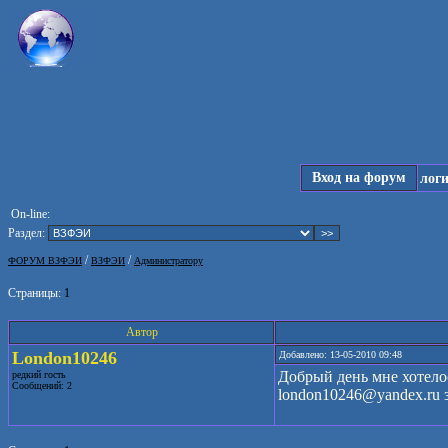
Вход на форум
лог
On-line:
Раздел:
/
/
ФОРУМ ВЗФЭИ
ВЗФЭИ
Администратору
Страницы:
1
Автор
London10246
Добавлено: 13-05-2010 09:48
Добрый день мне хотелос
редкий гость
Сообщений: 2
london10246@yandex.ru з