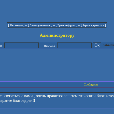
[
] -- [
] -- [
] -- [
]
На главную
Список участников
Правила форума
Зарегистрироваться
Администратору
Забыли
ин
пароль
Сообщение
ь связаться с вами , очень нравится ваш тематический блог хоте
аранее благодарен!!