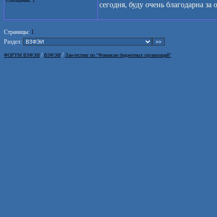
Сообщений: 1
сегодня, буду очень благодарна за 
Страницы:
1
Раздел:
/
/
ФОРУМ ВЗФЭИ
ВЗФЭИ
Лан-тестинг по "Финансам бюджетных организаций"