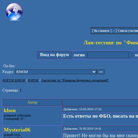
[
] -- [
На главную
Список участн
Лан-тестинг по "Фи
Вход на форум
логин
па
On-line:
Раздел:
/
/
ФОРУМ ВЗФЭИ
ВЗФЭИ
Лан-тестинг по "Финансам бюджетных организаций"
Страницы:
1
Автор
kbon
Добавлено: 13-05-2010 17:33
Есть ответы по ФБО, писать на 
активный собеседник
Сообщений: 67
Mysteria06
Добавлено: 31-05-2010 14:41
Привет! Не могли бы вы мне скину
редкий гость