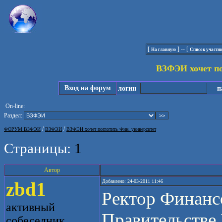
[
] -- [
На главную
Список участн
ВЗФЭИ хочет по
Вход на форум
логин
па
On-line:
Раздел:
/
/
ФОРУМ ВЗФЭИ
ВЗФЭИ
ВЗФЭИ хочет поглотить Фин. университет
Страницы:
1
Автор
zbd1
Добавлено: 24-03-2011 11:46
Ректор Финанс
активный
Правительстве 
собеседник