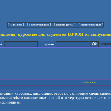
[
] -- [
] -- [
] -- [
]
На главную
Список участников
Правила форума
Зарегистрироваться
ипломы, курсовые для студентов ВЗФЭИ от выпускни
Забыли
ин
пароль
Сообщение
писании курсовых, дипломных работ по различным специальнос
ольшой объем накопленных знаний и литературы позволяют мне 
исциплинам: