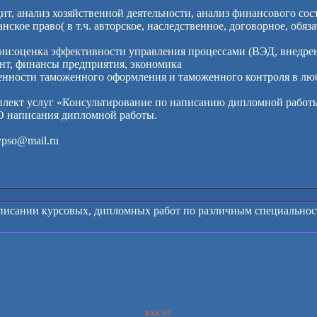
удит, анализ хозяйственной деятельности, анализ финансового сос
ское право( в т.ч. авторское, наследственное, договорное, обяза
ии:оценка эффективности управления процессами (ВЭД, внедрен
нт, финансы предприятия, экономика
бенности таможенного оформления и таможенного контроля в лю
плект услуг «Консультирование по написанию дипломной работ
писания дипломной работы.
ypso@mail.ru
писании курсовых, дипломных работ по различным специальнос
KXK.RU