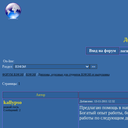
Д
Вход на форум
лог
On-line:
Раздел:
/
/
ФОРУМ ВЗФЭИ
ВЗФЭИ
Дипломы, курсовые для студентов ВЗФЭИ от выпускника
Страницы:
1
Автор
kallypso
Добавлено: 13-11-2011 12:32
Предлагаю помощь в на
редкий гость
Сообщений: 2
Богатый опыт работы, б
работы по следующим д