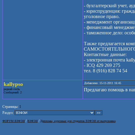
- бухгалтерский учет, а
- юриспруденция: граждан
уголовное право.
- менеджмент организац
- финансовый менеджме
- таможенное дело: осо
Также предлагается ком
САМОСТОЯТЕЛЬНОГО на
Контактные данные:
- электронная почта kall
- ICQ 429 269 275
тел. 8 (916) 828 74 54
kallypso
Добавлено: 15-11-2011 16:45
Предлагаю помощь в на
редкий гость
Сообщений: 2
Страницы:
1
Раздел:
/
/
ФОРУМ ВЗФЭИ
ВЗФЭИ
Дипломы, курсовые для студентов ВЗФЭИ от выпускника