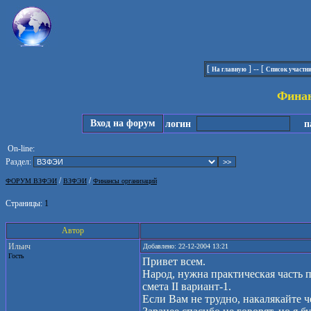
[
] -- [
На главную
Список участн
Финан
Вход на форум
логин
па
On-line:
Раздел:
/
/
ФОРУМ ВЗФЭИ
ВЗФЭИ
Финансы организаций
Страницы:
1
Автор
Ильич
Добавлено: 22-12-2004 13:21
Гость
Привет всем.
Народ, нужна практическая часть 
смета II вариант-1.
Если Вам не трудно, накалякайте ч