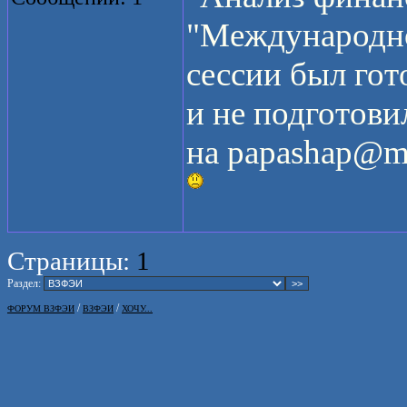
"Международное
сессии был гот
и не подготови
на papashap@ma
Страницы:
1
Раздел:
/
/
ФОРУМ ВЗФЭИ
ВЗФЭИ
ХОЧУ...