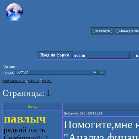
[
] -- [
На главную
Список участн
Вход на форум
логин
па
On-line:
Раздел:
/
/
ФОРУМ ВЗФЭИ
ВЗФЭИ
ХОЧУ...
Страницы:
1
Автор
павлыч
Добавлено: 20-01-2005 21:08
Помогите,мне 
редкий гость
"Анализ финан
Сообщений: 1