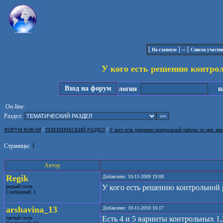
[
] -- [
На главную
Список участн
У кого есть решению контрол
Вход на форум
логин
па
On-line:
Раздел:
/
/
ФОРУМ ВЗФЭИ
ТЕМАТИЧЕСКИЙ РАЗДЕЛ
У кого есть решению контрольной работы по мат. ана
Страницы:
1
Автор
Regik
Добавлено: 10-11-2009 19:08
У кого есть решению контрольной 
редкий гость
Сообщений: 1
arshavina_13
Добавлено: 10-11-2010 16:17
Есть 4 и 5 варинты контрольных 1,
частый гость