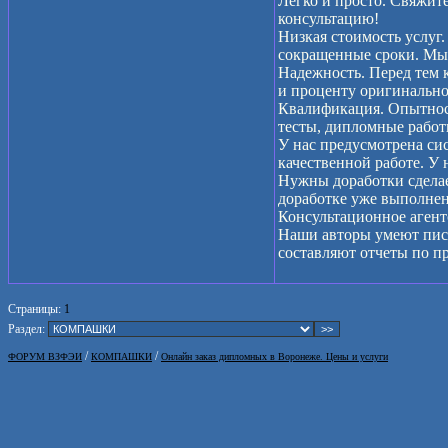
Легко и просто. Свяжит
консультацию!
Низкая стоимость услуг.
сокращенные сроки. Мы 
Надежность. Перед тем 
и проценту оригинально
Квалификация. Опытност
тесты, дипломные работ
У нас предусмотрена си
качественной работе. У 
Нужны доработки сделае
доработке уже выполненн
Консультационное агент
Наши авторы умеют писа
составляют отчеты по пр
Страницы:
1
Раздел:
/
/
ФОРУМ ВЗФЭИ
КОМПАШКИ
Онлайн заказ дипломных в Воронеже. Цены и услуги