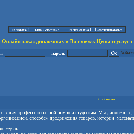
[
] -- [
] -- [
] -- [
]
На главную
Список участников
Правила форума
Зарегистрироваться
Онлайн заказ дипломных в Воронеже. Цены и услуги
Забыли
ин
пароль
Сообщение
оказания профессиональной помощи студентам. Мы дипломных, к
рганизацией, способам продвижения товаров, истории, математик
аш сервис