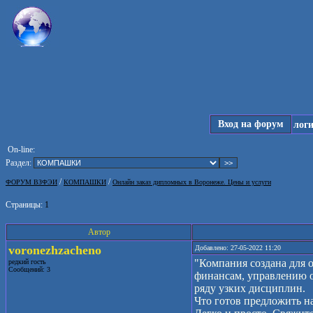
Вход на форум
лог
On-line:
Раздел:
/
/
ФОРУМ ВЗФЭИ
КОМПАШКИ
Онлайн заказ дипломных в Воронеже. Цены и услуги
Страницы:
1
Автор
voronezhzacheno
Добавлено: 27-05-2022 11:20
"Компания создана для 
редкий гость
Сообщений: 3
финансам, управлению о
ряду узких дисциплин.
Что готов предложить н