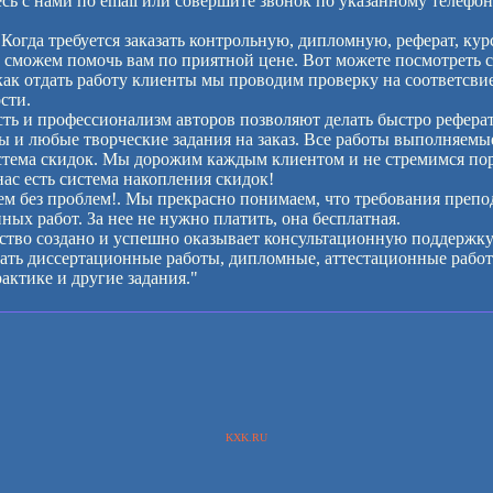
есь с нами по email или совершите звонок по указанному телефо
 Когда требуется заказать контрольную, дипломную, реферат, кур
сможем помочь вам по приятной цене. Вот можете посмотреть с
как отдать работу клиенты мы проводим проверку на соответсви
сти.
ь и профессионализм авторов позволяют делать быстро реферат
ы и любые творческие задания на заказ. Все работы выполняемые
стема скидок. Мы дорожим каждым клиентом и не стремимся по
нас есть система накопления скидок!
м без проблем!. Мы прекрасно понимаем, что требования препод
ых работ. За нее не нужно платить, она бесплатная.
ство создано и успешно оказывает консультационную поддержку
ть диссертационные работы, дипломные, аттестационные работы,
актике и другие задания."
KXK.RU