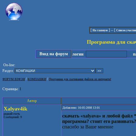
[
] -- [
На главную
Список участн
Программа для ска
Вход на форум
логин
па
On-line:
Раздел:
/
/
ФОРУМ ВЗФЭИ
КОМПАШКИ
Программа для скачивания файлов из интернета!
Страницы:
1
Автор
Xalyav4ik
Добавлено: 16-05-2008 13:01
редкий гость
скачать «xalyava» и любой файл *
Сообщений: 9
программа? стоит его развивать
спасибо за Ваше мнение