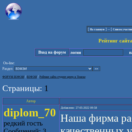
[
] -- [
На главную
Список участн
Рейтинг сайта
Вход на форум
логин
па
On-line:
Раздел:
/
/
ФОРУМ ВЗФЭИ
ВЗФЭИ
Рейтинг сайта студент центр в Томске
Страницы:
1
Автор
diplom_70
Добавлено: 27-05-2022 09:58
Наша фирма раб
редкий гость
качественных у
Сообщений: 3