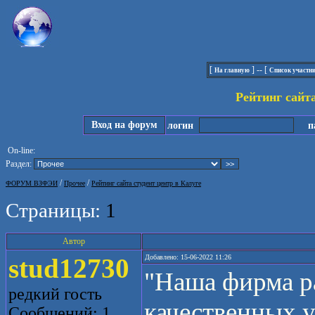
[
] -- [
На главную
Список участн
Рейтинг сайта
Вход на форум
логин
па
On-line:
Раздел:
/
/
ФОРУМ ВЗФЭИ
Прочее
Рейтинг сайта студент центр в Калуге
Страницы:
1
Автор
stud12730
Добавлено: 15-06-2022 11:26
"Наша фирма ра
редкий гость
качественных у
Сообщений: 1