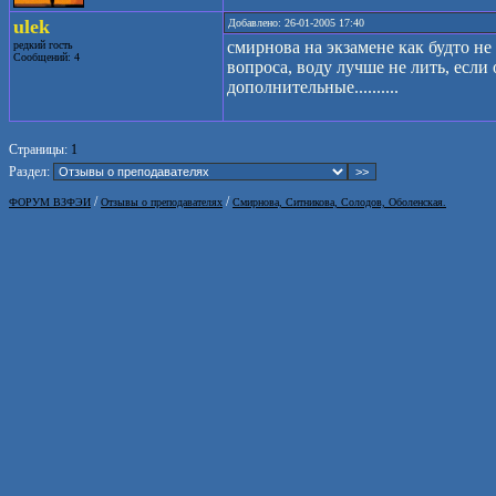
ulek
Добавлено: 26-01-2005 17:40
смирнова на экзамене как будто не
редкий гость
Сообщений: 4
вопроса, воду лучше не лить, если
дополнительные..........
Страницы:
1
Раздел:
/
/
ФОРУМ ВЗФЭИ
Отзывы о преподавателях
Смирнова, Ситникова, Солодов, Оболенская.