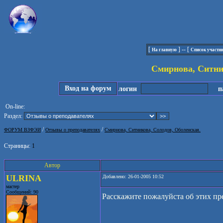
[
] -- [
На главную
Список участн
Смирнова, Ситни
Вход на форум
логин
па
On-line:
Раздел:
/
/
ФОРУМ ВЗФЭИ
Отзывы о преподавателях
Смирнова, Ситникова, Солодов, Оболенская.
Страницы:
1
Автор
ULRINA
Добавлено: 26-01-2005 10:52
мастер
Сообщений: 90
Расскажите пожалуйста об этих пр