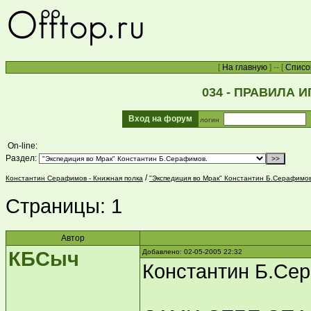
[
На главную
] -- [
Списо
034 - ПРАВИЛА И
Вход на форум
логин
On-line:
Раздел:
/
Константин Серафимов - Книжная полка
"Экспедиция во Мрак" Константин Б.Серафимов
Страницы:
1
Автор
КБСыч
Добавлено: 02-05-2005 22:32
Константин Б.С