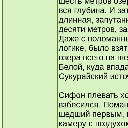
шесть метров озер
вся глубина. И з
длинная, запутанн
десяти метров, з
Даже с поломанны
логике, было взя
озера всего на ш
Белой, куда впад
Сукурайский источ
Сифон плевать хо
взбесился. Поман
шедший первым, 
камеру с воздухо