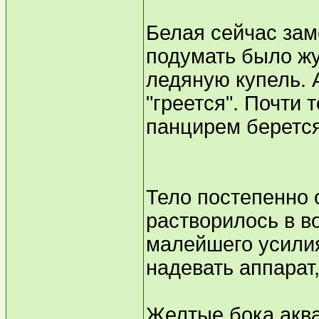
Белая сейчас заме
подумать было жут
ледяную купель. А
"греется". Почти 
панцирем берется
Тело постепенно 
растворилось в в
малейшего усилия
надевать аппарат,
Желтые бока аква