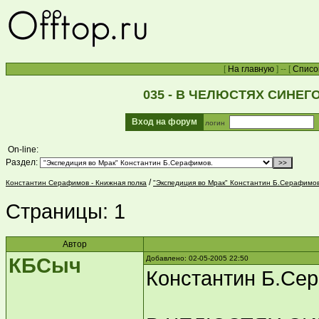
[
На главную
] -- [
Списо
035 - В ЧЕЛЮСТЯХ СИНЕГО
Вход на форум
логин
On-line:
Раздел:
/
Константин Серафимов - Книжная полка
"Экспедиция во Мрак" Константин Б.Серафимов
Страницы:
1
Автор
КБСыч
Добавлено: 02-05-2005 22:50
Константин Б.С