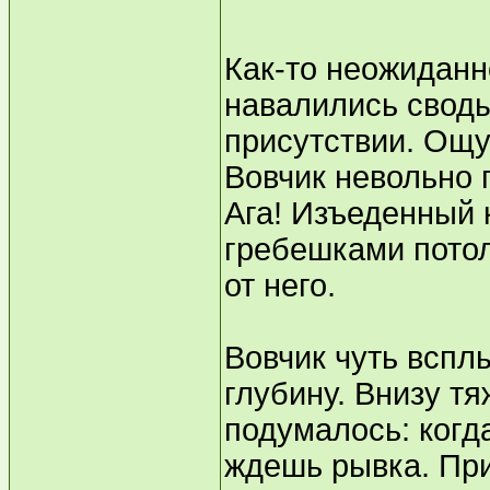
Как-то неожиданн
навалились своды
присутствии. Ощу
Вовчик невольно 
Ага! Изъеденный
гребешками потол
от него.
Вовчик чуть вспл
глубину. Внизу т
подумалось: когд
ждешь рывка. При