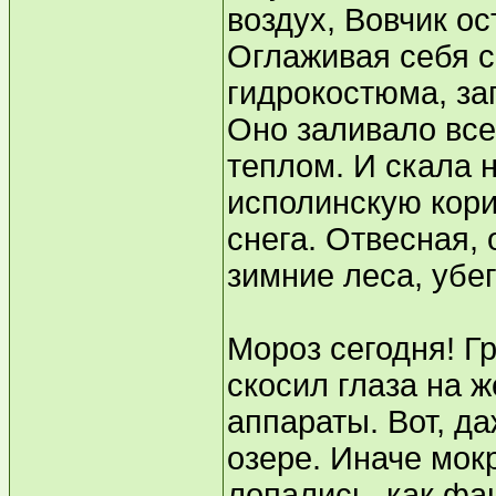
воздух, Вовчик о
Оглаживая себя с
гидрокостюма, за
Оно заливало все
теплом. И скала 
исполинскую кори
снега. Отвесная,
зимние леса, убе
Мороз сегодня! Г
скосил глаза на 
аппараты. Вот, д
озере. Иначе мок
лопались, как фа