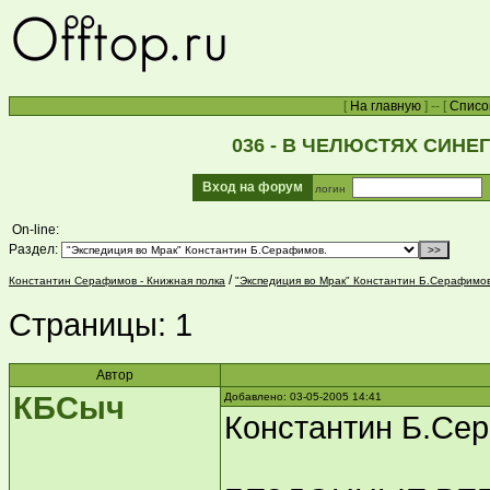
[
На главную
] -- [
Списо
036 - В ЧЕЛЮСТЯХ СИНЕГ
Вход на форум
логин
On-line:
Раздел:
/
Константин Серафимов - Книжная полка
"Экспедиция во Мрак" Константин Б.Серафимов
Страницы:
1
Автор
КБСыч
Добавлено: 03-05-2005 14:41
Константин Б.С