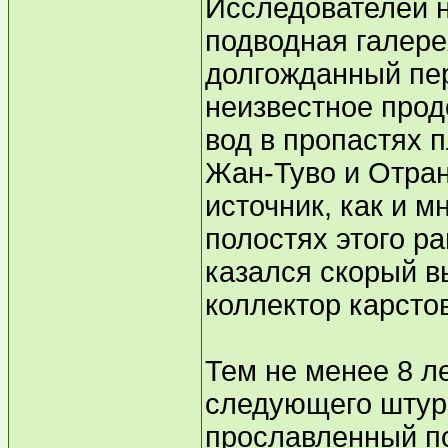
Исследователей н
подводная галере
долгожданный пер
неизвестное про
вод в пропастях п
Жан-Туво и Отран
источник, как и 
полостях этого р
казался скорый в
коллектор карсто
Тем не менее 8 л
следующего штурм
прославленный по