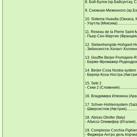
8. Бой-Булок (хр.Байсунтау, Ср.
9. Снежная-Меженного (хр.Бзыб
10. Sistema Нuautla (Oaxaca, 
- Уаутла (Мексика).......................
11. Reseau de la Рierre Saint-M
- Пьер-Сен-Мартин (Франция/Испан
12. Siebenhengste-Нohgant-Нol
- Зибенэнгсте-Хогант-Холленсис
13. Gouffre Berjer-Fromajere-
- Берже-Фромажер-Родендронс (Фр
14. Berjer-Cosa Nostra-system
- Бергер-Коза Ностра (Австрия).....
15. Seki 2
- Секи 2 (Словения).....................
16. Владимира Илюхина (Арабик
17. Schver-Нohlensystem (Salzb
- Шверсистем (Австрия)................
18. Abisso Olivifer (Italy)
- Абиссо Оливифер (Италия)..........
19. Comрlesso Corchia-Fighiera
- Фиджера-Антро дель Корчиа (Ита