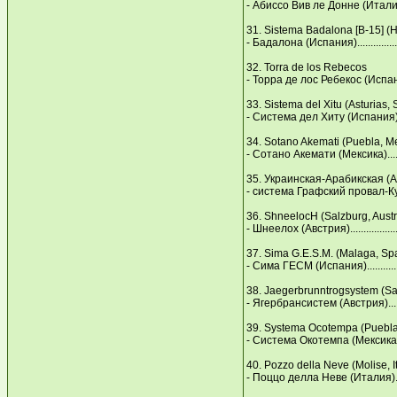
- Абиссо Вив ле Донне (Италия).....
31. Sistema Badalona [B-15] (
- Бадалона (Испания)...................
32. Torra de los Rebecos
- Торра де лос Ребекос (Испания)...
33. Sistema del Хitu (Asturias, 
- Система дел Хиту (Испания)........
34. Sotano Akemati (Рuebla, M
- Сотано Акемати (Мексика)...........
35. Украинская-Арабикская (А
- система Графский провал-Куй
36. ShneelocН (Salzburg, Austr
- Шнеелох (Австрия)...................
37. Sima G.E.S.M. (Malaga, Sр
- Сима ГЕСМ (Испания).................
38. Jaegerbrunntrogsystem (Sal
- Ягербрансистем (Австрия)..........
39. Systema Ocotemрa (Рuebla
- Cистема Окотемпа (Мексика).......
40. Рozzo della Neve (Molise, It
- Поццо делла Неве (Италия).........