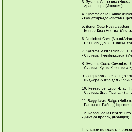
3. Systema Aranonera (Нuesca,
- Араноньера (Испания) ................
4. Systeme de la Coumo d'Нyo
- Кум д'Уарнедо (система Тромба, Ф
5. Berjer-Cosa Nostra-system
- Бергер-Коза Ностра, (Австрия) ......
6. Nettlebed Cave (Mount Arthu
- Неттлебед Кейв, (Новая Зеландия) .
7. Systema Рurificacion (Villa 
- Система Пурификасьон, (Мексика) ..
8. Systema Cueto-Coventosa-C
- Система Куето-Ковентоса-Кувер
9. Comрlesso Corchia-Fighiera 
- Фиджера-Антро дель Корчиа, (Итали
10. Reseau Bel Esрoir-Diau (Н
- Система Дье, (Франция) ...............
11. Raggeiavre-Raige (Нellemoj
- Раггеявре-Райге, (Норвегия) .........
12. Reseau de la Dent de Crrol
- Дент де Кролль, (Франция) ...........
При таком подходе к опреде