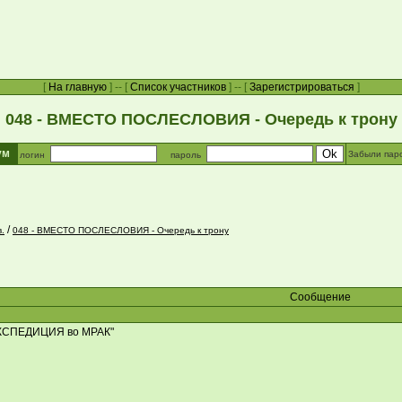
[
На главную
] -- [
Список участников
] -- [
Зарегистрироваться
]
048 - ВМЕСТО ПОСЛЕСЛОВИЯ - Очередь к трону
рум
Забыли пар
логин
пароль
/
.
048 - ВМЕСТО ПОСЛЕСЛОВИЯ - Очередь к трону
Сообщение
ЭКСПЕДИЦИЯ во МРАК"