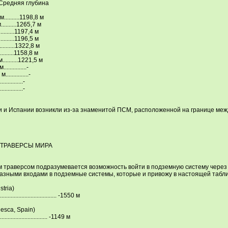
Средняя глубина
м..........1198,8 м
..........1265,7 м
.........1197,4 м
.........1196,5 м
.........1322,8 м
.........1158,8 м
..........1221,5 м
............-
.............-
...........-
...........-
и и Испании возникли из-за знаменитой ПСМ, расположенной на границе меж
ТРАВЕРСЫ МИРА
траверсом подразумевается возможность войти в подземную систему через о
разными входами в подземные системы, которые и привожу в настоящей табл
stria)
............................ -1550 м
uesca, Sрain)
.......................... -1149 м