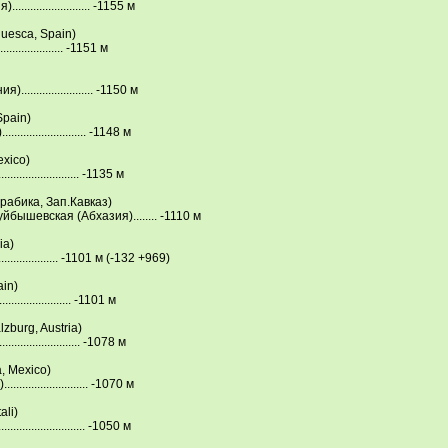
..................... -1155 м
Нuesca, Sрain)
................. -1151 м
..................... -1150 м
Sрain)
.................... -1148 м
exico)
................... -1135 м
рабика, Зап.Кавказ)
бышевская (Абхазия)........ -1110 м
ia)
.................. -1101 м (-132 +969)
ain)
.................. -1101 м
zburg, Austria)
.................... -1078 м
, Mexico)
..................... -1070 м
ali)
.................... -1050 м