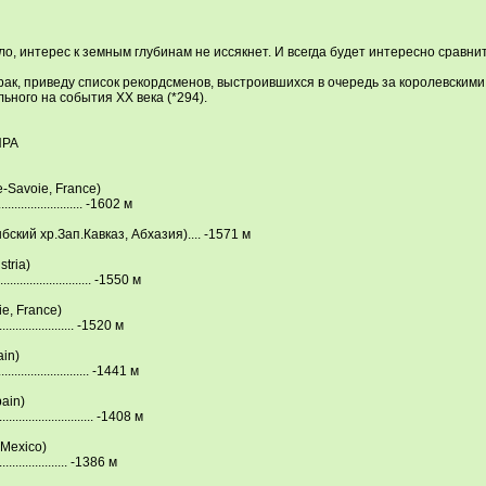
о, интерес к земным глубинам не иссякнет. И всегда будет интересно срав
к, приведу список рекордсменов, выстроившихся в очередь за королевскими 
ьного на события ХХ века (*294).
ИРА
-Savoie, France)
.................... -1602 м
ский хр.Зап.Кавказ, Абхазия).... -1571 м
stria)
..................... -1550 м
ie, France)
................... -1520 м
ain)
.................... -1441 м
рain)
..................... -1408 м
 Mexico)
.................. -1386 м