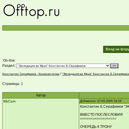
Вход на фо
On-line:
Раздел:
/
Константин Серафимов - Книжная полка
"Экспедиция во Мрак" Константин Б.Серафимов
Страницы:
1
Автор
КБСыч
Добавлено: 07-05-2005 19:28
Константин Б.Серафимов "
ВМЕСТО ПОСЛЕСЛОВИЯ
==================
ОЧЕРЕДЬ К ТРОНУ