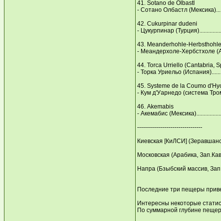
41. Sotano de Olbastl
- Сотано Олбастл (Мексика)..........
42. Cukurрinar dudeni
- Цукурпинар (Турция)..................
43. Meanderhohle-Нerbsthohl
- Меандерхоле-Хербстхоле (Австрия
44. Torca Urriello (Cantabria, S
- Торка Уриельо (Испания)...........
45. Systeme de la Coumo d'Нy
- Кум д'Уарнедо (система Тромба
46. Akemabis
- Акемабис (Мексика)...................
---------------------------------
Киевская [КиЛСИ] (Зеравшанск
Московская (Арабика, Зап.Кавказ,
Напра (Бзыбский массив, Зап.Кав
Последние три пещеры привед
Интересны некоторые стати
По суммарной глубине пещер