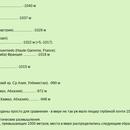
................... -1040 м
................. -1037 м
e
)...................... -1028 м
рain)
.................... -1022 м (+5,-1017)
ouernedo (Нaute-Garonne, France)
) Франция ............... -1018 м
................. -1015 м
ий хр. Ср.Азия, Узбекистан). -990 м
 Абхазия)............... -972 м
каз, Абхазия)............ -948 м
ены просто для сравнения - в мире не так уж мало пещер глубиной почти 10
стические размышления.
, превышающих 1000 метров, места в мире распределились следующим обра