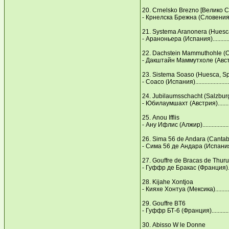
20. Crnelsko Brezno [Велико С
- Крнелска Брежна (Словения).......
21. Systema Aranonera (Нuesc
- Араноньера (Испания)................
22. Dachstein Mammuthohle (Ob
- Дакштайн Маммутхоле (Австрия)...
23. Sistema Soaso (Нuesca, Sр
- Соасо (Испания).......................
24. Jubilaumsschacht (Salzburg
- Юбилаумшахт (Австрия)..............
25. Anou Ifflis
- Ану Ифлис (Алжир)....................
26. Sima 56 de Andara (Cantab
- Сима 56 де Андара (Испания)......
27. Gouffre de Bracas de Thuru
- Гуффр де Бракас (Франция).........
28. Kijahe Xontjoa
- Кияхе Хонтуа (Мексика)..............
29. Gouffre BT6
- Гуффр БТ-6 (Франция)................
30. Abisso W le Donne