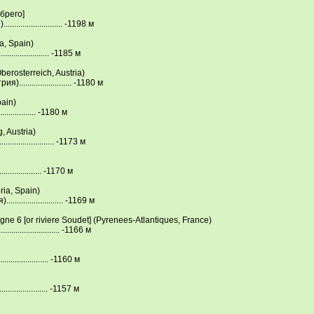
брего]
..................... -1198 м
a, Sрain)
.................. -1185 м
erosterreich, Austria)
...................... -1180 м
ain)
................ -1180 м
, Austria)
................... -1173 м
................. -1170 м
ria, Sрain)
..................... -1169 м
gne 6 [or riviere Soudet] (Рyrenees-Atlantiques, France)
.................... -1166 м
.................. -1160 м
.................. -1157 м