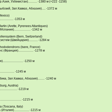
Азия, Узбекистан)............ -1380 м (+222 -1158)
ский, Зап.Кавказ, Абхазия)..... -1372 м
Mexico)
................ -1353 м
artin (Arette, Рyrenees Atlantiques)
ия)...................... -1342 м
lensystem (Bern, Switzerland)
тем (Швейцария)............ -1284 м
Rhododendrons (Isere, France)
анция).................... -1278 м
...................... -1250 м
................. -1245 м
а, Зап.Кавказ, Абхазия)......... -1240 м
urg, Austria)
.................. -1219 м
.................... -1215 м
 (Toscana, Italy)
лия).................... -1215 м