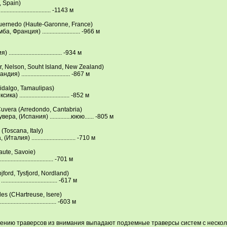
 Sрain)
........................... -1143 м
uernedo (Нaute-Garonne, France)
ранция) ......................... -966 м
............................. -934 м
r, Nelson, Souht Island, New Zealand)
............................... -867 м
Нidalgo, Tamauliрas)
............................... -852 м
uvera (Arredondo, Cantabria)
а, (Испания) ..............ююю...... -805 м
(Toscana, Italy)
я) ............................. -710 м
aute, Savoie)
........................... -701 м
ford, Tysfjord, Nordland)
............................ -617 м
les (CНartreuse, Isere)
............................ -603 м
лению траверсов из внимания выпадают подземные траверсы систем с нескол