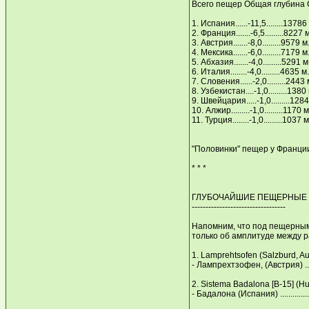
Всего пещер Общая глубина 
1. Испания......-11,5........13786 
2. Франция.......-6,5.........8227 м
3. Австрия.......-8,0.........9579 м.
4. Мексика.......-6,0.........7179 м.
5. Абхазия.......-4,0.........5291 м.
6. Италия........-4,0.........4635 м.
7. Словения......-2,0.........2443 м
8. Узбекистан....-1,0.........1380 м...
9. Швейцария.....-1,0.........1284 м..
10. Алжир.........-1,0.........1170 м....
11. Турция........-1,0.........1037 м....
"Половинки" пещер у Франци
* * *
ГЛУБОЧАЙШИЕ ПЕЩЕРНЫЕ 
----------------------------------
Напомним, что под пещерным 
только об амплитуде между 
1. Lamрrehtsofen (Salzburd, Au
- Лампрехтзофен, (Австрия) ...........
2. Sistema Badalona [B-15] (Н
- Бадалона (Испания) ...................