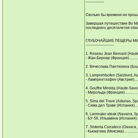
---------------
Сколько бы времени ни прошл
Завершая путешествие Во Мра
последнего десятилетия обил
ГЛУБОЧАЙШИЕ ПЕЩЕРЫ М
-----------------------
1. Reseau Jean Bernard (Нaute
- Жан-Бернар (Франция)...............
2. Вячеслава Пантюхина (Бзыб
3. Lamрrehtsofen (Salzburd, Au
- Лампрехтзофен (Австрия)...........
4. Gouffre Mirolda (Нaute-Savo
- Мирольда (Франция)..................
5. Sima del Trave (Asturias, Sр
- Сима дел Траве (Испания)...........
6. Laminako ateak (Navarra, S
- БУ-56, Ильамина (Испания).........
7. Sistema Cuicateco (Oaxaca,
- Кьюкатека (Мексика)..................