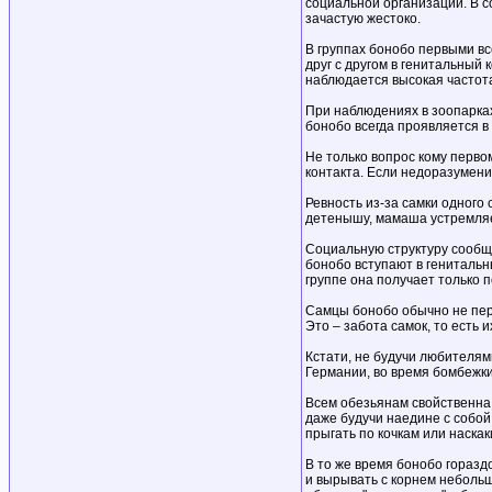
социальной организации. В с
зачастую жестоко.
В группах бонобо первыми вс
друг с другом в генитальный
наблюдается высокая частот
При наблюдениях в зоопарках
бонобо всегда проявляется в 
Не только вопрос кому перво
контакта. Если недоразумени
Ревность из-за самки одного 
детенышу, мамаша устремляет
Социальную структуру сообще
бонобо вступают в генитальн
группе она получает только 
Самцы бонобо обычно не пере
Это – забота самок, то есть 
Кстати, не будучи любителям
Германии, во время бомбежки
Всем обезьянам свойственна
даже будучи наедине с собой
прыгать по кочкам или наскак
В то же время бонобо горазд
и вырывать с корнем небольш