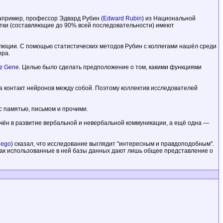
апример, профессор Эдвард Рубин (
Edward Rubin
) из Национальной
астки (составляющие до 90% всей последовательности) имеют
люции. С помощью статистических методов Рубин с коллегами нашёл среди
ора.
ez Gene
. Целью было сделать предположение о том, какими функциями
а контакт нейронов между собой. Поэтому коллектив исследователей
с памятью, письмом и прочими.
ечён в развитие вербальной и невербальной коммуникации, а ещё одна —
Diego
) сказал, что исследование выглядит "интересным и правдоподобным".
 как использованные в ней базы данных дают лишь общее представление о