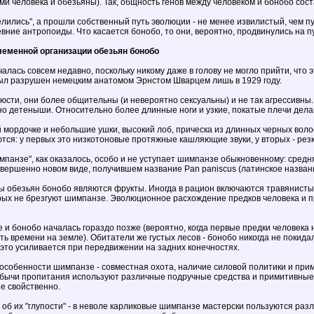
и человека и обезьяны). Так, общность генов между человеком и бонобо сос
лились", а прошли собственный путь эволюции - не менее извилистый, чем пу
вние антропоиды. Что касается бонобо, то они, вероятно, продвинулись на п
леменной организации обезьян бонобо
алась совсем недавно, поскольку никому даже в голову не могло прийти, что
ыл разрушен немецким анатомом Эрнстом Шварцем лишь в 1929 году.
юсти, они более общительны (и невероятно сексуальны) и не так агрессивн
о детеныши. Относительно более длинные ноги и узкие, покатые плечи дела
й мордочке и небольшие ушки, высокий лоб, прическа из длинных черных вол
ся: у первых это низкотоновые протяжные кашляющие звуки, у вторых - резк
анзе", как оказалось, особо и не уступает шимпанзе обыкновенному: средняя м
овершенно новом виде, получившем название Pan paniscus (латинское названи
обезьян бонобо являются фрукты. Иногда в рацион включаются травянистые 
рых не брезгуют шимпанзе. Эволюционное расхождение предков человека и п
и бонобо началась гораздо позже (вероятно, когда первые предки человека 
ь времени на земле). Обитатели же густых лесов - бонобо никогда не покида
 это усиливается при передвижении на задних конечностях.
собенности шимпанзе - совместная охота, наличие силовой политики и прими
обычи пропитания используют различные подручные средства и примитивные о
не свойственно.
т об их "глупости" - в неволе карликовые шимпанзе мастерски пользуются ра