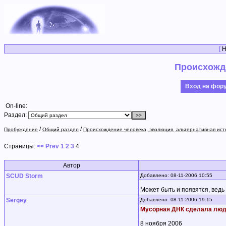
[
Н
Происхожде
Вход на фо
On-line:
Раздел:
/
/
Пробуждение
Общий раздел
Происхождение человека, эволюция, альтернативная ист
Страницы:
<< Prev
1
2
3
4
Автор
SCUD Storm
Добавлено: 08-11-2006 10:55
Может быть и появятся, ведь
Sergey
Добавлено: 08-11-2006 19:15
Мусорная ДНК сделала люд
8 ноября 2006