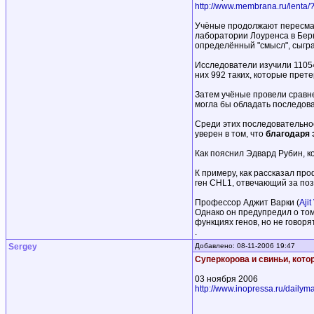
http://www.membrana.ru/lenta/
Учёные продолжают пересмат
лаборатории Лоуренса в Берк
определённый "смысл", сыгр
Исследователи изучили 1105
них 992 таких, которые прет
Затем учёные провели сравн
могла бы обладать последов
Среди этих последовательнос
уверен в том, что
благодаря 
Как пояснил Эдвард Рубин, к
К примеру, как рассказал пр
ген CHL1, отвечающий за по
Профессор Аджит Варки (
Ajit
Однако он предупредил о том
функциях генов, но не говоря
.
Sergey
Добавлено: 08-11-2006 19:47
Суперкорова и свиньи, кото
03 ноября 2006
http://www.inopressa.ru/dailym