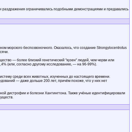
янии раздражения ограничивались подобными демонстрациями и предавались
ом морского беспозвоночного. Оказалось, что создание Strongylocentrotus
сячи.
щество — более близкий генетический "кузен" людей, чем черви или
,4% (или, согласно другому исследованию, — на 96-99%).
истему среди всех животных, изученных до настоящего времени.
едований — даже дольше 200 лет, причём похоже, что у них нет
ьной дистрофии и болезни Хантингтона. Также учёные идентифицировали
существ.