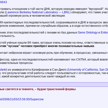
?6643
ривать отношение к той части ДНК, которую нередко именуют "мусорной". Н
ли (
Lawrence Berkeley National Laboratory — LBNL
) обнаружил, что такие уч
авший огромную роль в человеческой эволюции.
49 нуклеотидных последовательностей, сохранившихся в ДНК в процессе эво
ерпели изменения, причем не случайным образом, а в ходе естественного отб
ение этих последовательностей с генами из баз данных
Gene Ontology
и
Entr
ательность.
тей учёные нашли 69 таких, которые очень похожи на гены, ответственные з
этим "кускам" человек приобрёл многие познавательные навыки
.
онтакт нейронов играет основную роль при обучении, в процессах, связанных 
офессор, одна из последовательностей напоминает ген CNTN4, который вовл
знавательные процессы.
 Varki
) из университета Калифорнии в Сан-Диего (
University of California, San 
, что результатами этой работы следует пользоваться с осторожностью, так
т, какой конкретно деятельностью занят каждый из них.
рые светятся в темноте, – будни трансгенной фермы
ail/2006/11/03/15:56:00/Supercow