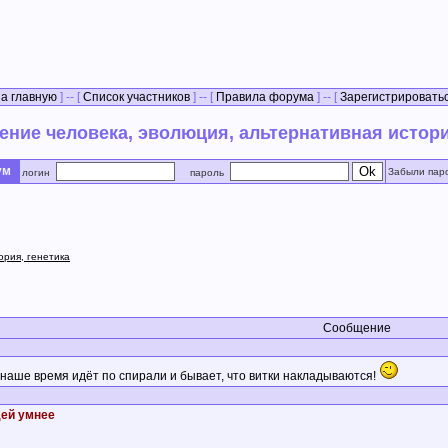
а главную
] -- [
Список участников
] -- [
Правила форума
] -- [
Зарегистрировать
ние человека, эволюция, альтернативная истори
рум
Забыли пар
логин
пароль
ория, генетика
Сообщение
 наше время идёт по спирали и бывает, что витки накладываются!
ей умнее