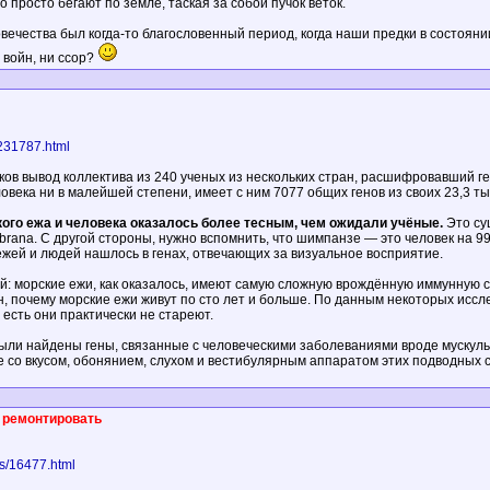
о просто бегают по земле, таская за собой пучок веток.
овечества был когда-то благословенный период, когда наши предки в состо
 войн, ни ссор?
/231787.html
ков вывод коллектива из 240 ученых из нескольких стран, расшифровавший ген
ловека ни в малейшей степени, имеет с ним 7077 общих генов из своих 23,3 ты
кого ежа и человека оказалось более тесным, чем ожидали учёные.
Это су
ana. С другой стороны, нужно вспомнить, что шимпанзе — это человек на 99
 ежей и людей нашлось в генах, отвечающих за визуальное восприятие.
: морские ежи, как оказалось, имеют самую сложную врождённую иммунную с
н, почему морские ежи живут по сто лет и больше. По данным некоторых иссл
о есть они практически не стареют.
были найдены гены, связанные с человеческими заболеваниями вроде мускул
е со вкусом, обонянием, слухом и вестибулярным аппаратом этих подводных 
 ремонтировать
ws/16477.html