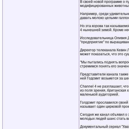
В своей новой программе о 
модифицированных животны
Например, среди удивительны
давать молоко целыми галло
Но эта корова так называемо
4 нынешней зимой. Кроме нее
Исследовательница Оливия Д
"предприятие" по выращиван
Директор телеканала Кевин Л
может показаться, что это су
"Мы пытались поднять вопрос
стремимся понять его значен
Представители канала также 
ней Годсмит возьмется за ше
Channel 4 не разглашает, что
из поля зрения, британская 
маленькой аудиторией.
Голдсмит прославился своей 
называет один цирковой проек
Сегодня же канал объявил о 
молодых людей шанс стать в
Документальный сериал "Хвати