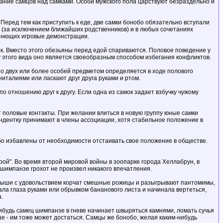
вание самцов над самками. Особи мужского пола царствуют безраздельно и
 Перед тем как приступить к еде, две самки бонобо обязательно вступали
а (за исключением ближайших родственников) и в любых сочетаниях
минющих игровые демонстрации.
ок. Вместо этого обезьяны перед едой спариваются. Половое поведение у
о у этого вида оно является своеобразным способом избегания конфликтов.
но двух или более особей предметом определяется в ходе полового
италиями или ласкают друг друга руками и ртом.
о отношению друг к другу. Если одна из самок задает взбучку чужому
т половые контакты. При желании влиться в новую группу юные самки
ендентку принимают в члены ассоциации, хотя стабильное положение в
бо избавлены от необходимости отстаивать свое положение в обществе.
ой". Во время второй мировой войны в зоопарке города Хеллабрун, в
а шимпанзе грохот не произвел никакого впечатления.
теныши с удовольствием корчат смешные рожицы и разыгрывают пантомимы,
ла глаза руками или обрывком бананового листа и начинала вертеться,
а.
ибудь самец шимпанзе в гневе начинает швыряться камнями, ломать сучья
е - им тоже может достаться. Самцы же бонобо, желая каким-нибудь