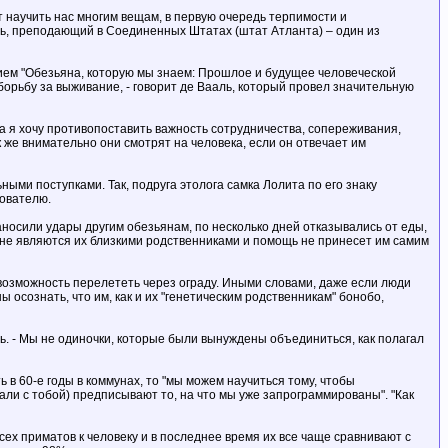
ут научить нас многим вещам, в первую очередь терпимости и
ль, преподающий в Соединенных Штатах (штат Атланта) – один из
нием "Обезьяна, которую мы знаем: Прошлое и будущее человеческой
борьбу за выживание, - говорит де Вааль, который провел значительную
 я хочу противопоставить важность сотрудничества, сопереживания,
к же внимательно они смотрят на человека, если он отвечает им
ыми поступками. Так, подруга этолога самка Лолита по его знаку
дователю.
носили удары другим обезьянам, по несколько дней отказывались от еды,
 не являются их близкими родственниками и помощь не принесет им самим
 возможность перелететь через ограду. Иными словами, даже если люди
 осознать, что им, как и их "генетическим родственникам" бонобо,
ль. - Мы не одиночки, которые были вынуждены объединиться, как полагал
в 60-е годы в коммунах, то "мы можем научиться тому, чтобы
елали с тобой) предписывают то, на что мы уже запрограммированы". "Как
ех приматов к человеку и в последнее время их все чаще сравнивают с