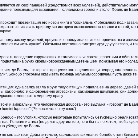
является ли секс панацеей (средством от всех болезней), действительно мог
 крайне полезным для выживания. Голландский зоолог и этолог Франс де Ваа
.
проходит презентация его новой книги о "социальных" обезьянах под назва
екратить описывать природу как историю окровавленных клыков и когтей, как 
парках.
нному закону джунглей, преувеличенному значению соперничества и эгоизма
могают им жить лучше". Обезьяны постоянно смотрят друг другу в глаза, и та
ровать поведение окружающих, в том числе и человека, простыми и обаятельн
о поднятым на руках своим новорожденным детенышем, показывая его иссле
сняет де Вааль, - которые в процессе поглощения пищи непреднамеренно на
оли". Бонобо способны оказывать помощь больным сородичам, пусть даже те
тицам: одна самка взяла в руки такую птицу и подняла ее на дерево, дав ей
мны, как бонобо, и одновременно агрессивны, как мощные шимпанзе, они должны
драсположенность к мирному нраву.
токи и аморальны, что человеческая доброта - это выдумка, - говорит де Ваа
omini lupus est" ("Человек человеку волк").
бонобо - это утопия, которую некоторые попытались безуспешно реализовать 
нас. Религия и этика (не делать другим того, чего бы ты не хотел, чтобы сд
чно убеждает де Вааль.
 не согласиться. Действительно, карликовые шимпанзе бонобо стоят ближе вс