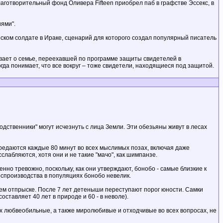
лаготворительный фонд Оливера Fifteen приобрел паб в графстве Эссекс, в
ями".
нском солдате в Ираке, сценарий для которого создал популярный писатель
зывает о семье, переехавшей по программе защиты свидетелей в
огда понимает, что все вокруг – тоже свидетели, находящиеся под защитой.
дственники" могут исчезнуть с лица Земли. Эти обезьяны живут в лесах
предаются каждые 80 минут во всех мыслимых позах, включая даже
лабляются, хотя они и не такие "мачо", как шимпанзе.
нно тревожно, поскольку, как они утверждают, бонобо - самые близкие к
оспроизводства в популяциях бонобо невелик.
воем отпрыске. После 7 лет детеныши переступают порог юности. Самки
ставляет 40 лет в природе и 60 - в неволе).
х любвеобильные, а также миролюбивые и отходчивые во всех вопросах, не