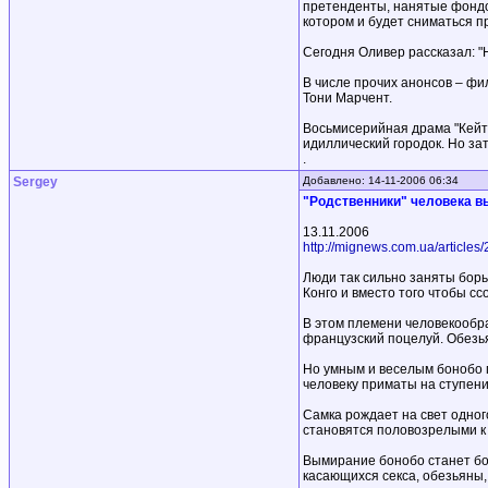
претенденты, нанятые фондом
котором и будет сниматься п
Сегодня Оливер рассказал: 
В числе прочих анонсов – фи
Тони Марчент.
Восьмисерийная драма "Кейт 
идиллический городок. Но зат
.
Sergey
Добавлено: 14-11-2006 06:34
"Родственники" человека 
13.11.2006
http://mignews.com.ua/articles
Люди так сильно заняты борь
Конго и вместо того чтобы сс
В этом племени человекообра
французский поцелуй. Обезья
Но умным и веселым бонобо гр
человеку приматы на ступени
Самка рождает на свет одног
становятся половозрелыми к 
Вымирание бонобо станет бол
касающихся секса, обезьяны,