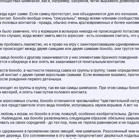
ообществах шимпанзе, как и, например, бабуинов, четко выражено доминиро
егда едят самки. Если самец протестует, они объединяются для его изгнания.
 контакт. Бонобо вообще очень "сексуальны": между всеми членами сообществ
а половых контактов - правда, обычно очень кратковременных и более напо
 было замечено, что у кормушек в вольерах никогда не происходило потасов
тех случаях, когда может иметь место агрессия - есть основания считать, чт
му пробовать лакомство, но и право на игру с заинтересовавшим одновремен
е происходит между двумя самцами или двумя самками бонобо, они трутся ген
самца бонобо к другому заканчивается у них элементами брачного поведения п
ся к обидчице и все опять же заканчивается генитальным контактом.
ств бонобо, в частности переход самок из группы в группу, также определяю
ый контакт с двумя-тремя взрослыми самками. Если внимание взаимно, прет
после рождения первого детеныша.
ходят из группы в группу, так же как самцы шимпанзе. При этом самцы боно
их матерей, и опять-таки путем полового контакта.
и агрессивных стычек, бонобо отличаются чрезвычайно "чувствительной натур
 все представители этого вида погибли, испугавшись звуков взрывов. А вот н
 любовь к играм, но бонобо в этом, пожалуй, особенно изобретательны. Де
. Наблюдали, как бонобо развлекались следующим образом: обезьяна закрыва
ивать на своих сородичей - до тех пор, пока не теряла равновесие и не падал
о сдержаннее в проявлении своих эмоций, чем шимпанзе. Разозленный чем-н
ие деревца. Его соплеменники в это время предпочитают держаться подальш