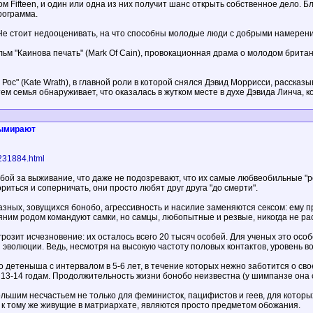
 Fifteen, и один или одна из них получит шанс открыть собственное дело. Б
рограмма.
"Не стоит недооценивать, на что способны молодые люди с добрыми намерени
льм "Каинова печать" (Mark Of Cain), провокационная драма о молодом брита
Рос" (Kate Wrath), в главной роли в которой снялся Дэвид Моррисси, расска
ем семья обнаруживает, что оказалась в жутком месте в духе Дэвида Линча, к
вымирают
/231884.html
бой за выживание, что даже не подозревают, что их самые любвеобильные "ро
ориться и соперничать, они просто любят друг друга "до смерти".
зных, зовущихся бонобо, агрессивность и насилие заменяются сексом: ему 
ним родом командуют самки, но самцы, любопытные и резвые, никогда не расс
озит исчезновение: их осталось всего 20 тысяч особей. Для ученых это особе
 эволюции. Ведь, несмотря на высокую частоту половых контактов, уровень в
о детеныша с интервалом в 5-6 лет, в течение которых нежно заботится о с
13-14 годам. Продолжительность жизни бонобо неизвестна (у шимпанзе она со
ьшим несчастьем не только для феминисток, пацифистов и геев, для которы
 к тому же живущие в матриархате, являются просто предметом обожания.