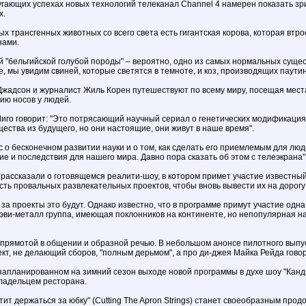
пугающих успехах новых технологий телеканал Channel 4 намерен показать 
х.
х трансгенных животных со всего света есть гигантская корова, которая втр
нами.
й "бельгийской голубой породы" – вероятно, одно из самых нормальных сущес
, мы увидим свиней, которые светятся в темноте, и коз, производящих паутин
жадсон и журналист Жиль Корен путешествуют по всему миру, посещая мест
ию носов у людей.
иго говорит: "Это потрясающий научный сериал о генетических модификациях
щества из будущего, но они настоящие, они живут в наше время".
 о бесконечном развитии науки и о том, как сделать его приемлемым для лю
ие и последствия для нашего мира. Давно пора сказать об этом с телеэкрана"
рассказали о готовящемся реалити-шоу, в котором примет участие известный
сть провальных развлекательных проектов, чтобы вновь вывести их на дорогу
 за проекты это будут. Однако известно, что в программе примут участие одн
хэви-металл группа, имеющая поклонников на континенте, но непопулярная н
прямотой в общении и образной речью. В небольшом анонсе пилотного выпуск
т, не делающий сборов, "полным дерьмом", а про ди-джея Майка Рейда говорит
запланированном на зимний сезон выходе новой программы в духе шоу "Кандид
ладельцем ресторана.
т держаться за юбку" (Cutting The Apron Strings) станет своеобразным прод