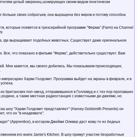
зрителям целый зверинец шокирующих своим видом генетически
ое больше своих собратьев, она выращена без жиров и потому способна
тв, которые появятся в трехсерийной программе "Ферма" (Farm) на Channel
у.
а, где выращивают подобных животных. Существует даже оригинальное
. Все, что показано в фильме "Ферма", действительно существует. Вам
дей. Мне кажется, мы своего добились. Мы показываем происходящее,
.
 импресарио Харви Голдсмит. Программа выйдет на экраны в феврале, и в
 успеха.
а из британских поп-звезд, отправившихся в Голливуд и с тех пор пропавших
а родине, а также местная радиостанция с известными ди-джеями, но
а шоу "Харви Голдсмит представляет" (Harvey Goldsmith Presents) он
, что он "в неадеквате".
ат" (Apprentice), в котором Джейми Оливер даст кому-то из бедных
олжением его книги Jamie's Kitchen. В шоу примут участие безработные