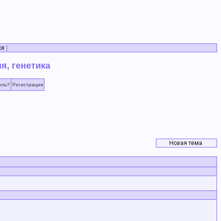
ся
]
я, генетика
оль?
Регистрация