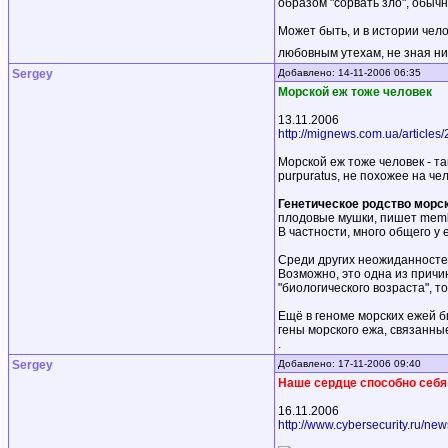
образом "сорвать зло", обычн
Может быть, и в истории чел
любовным утехам, не зная ни
Sergey
Добавлено: 14-11-2006 06:35
Морской еж тоже человек
13.11.2006
http://mignews.com.ua/articles
Морской еж тоже человек - та
purpuratus, не похожее на че
Генетическое родство морс
плодовые мушки, пишет membr
В частности, много общего у
Среди других неожиданностей
Возможно, это одна из причи
"биологического возраста", т
Ещё в геноме морских ежей 
гены морского ежа, связанны
.
Sergey
Добавлено: 17-11-2006 09:40
Наше сердце способно себя
16.11.2006
http://www.cybersecurity.ru/ne