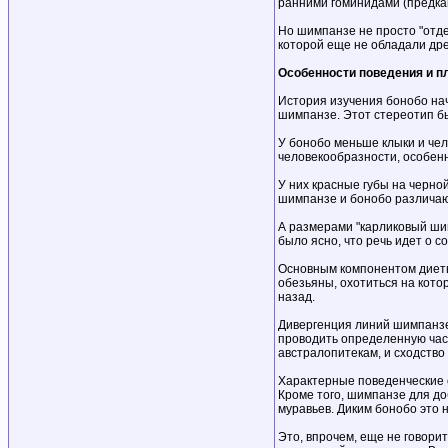
ранними гоминидами (предкам
Но шимпанзе не просто "отде
которой еще не обладали дре
Особенности поведения и п
История изучения бонобо нач
шимпанзе. Этот стереотип б
У бонобо меньше клыки и чел
человекообразности, особенн
У них красные губы на черно
шимпанзе и бонобо различают
А размерами "карликовый шимп
было ясно, что речь идет о с
Основным компонентом диеты 
обезьяны, охотиться на кото
назад.
Дивергенция линий шимпанзе 
проводить определенную част
австралопитекам, и сходство
Характерные поведенческие о
Кроме того, шимпанзе для д
муравьев. Диким бонобо это 
Это, впрочем, еще не говори