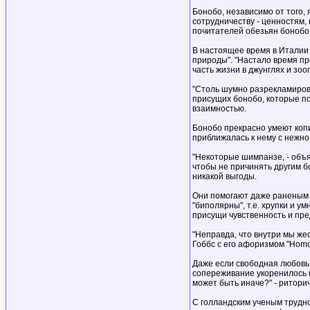
Бонобо, независимо от того, 
сотрудничеству - ценностям,
почитателей обезьян бонобо
В настоящее время в Италии 
природы". "Настало время пр
часть жизни в джунглях и зоо
"Столь шумно разрекламирова
присущих бонобо, которые по
взаимностью.
Бонобо прекрасно умеют копи
приближалась к нему с нежн
"Некоторые шимпанзе, - объя
чтобы не причинять другим б
никакой выгоды.
Они помогают даже раненым п
"биполярны", т.е. хрупки и у
присущи чувственность и пре
"Неправда, что внутри мы жес
Гоббс с его афоризмом "Homo h
Даже если свободная любовь 
сопереживание укоренилось в 
может быть иначе?" - ритори
С голландским ученым трудно