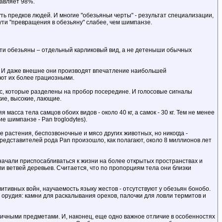
тавляет 98%.
ть предков людей. И многие "обезьяньи черты" - результат специализации,
ути "превращения в обезьяну" слабее, чем шимпанзе.
 эти обезьяны – отдельный карликовый вид, а не детеныши обычных
ы. И даже внешне они производят впечатление наибольшей
ют их более грациозными.
ос, которые разделены на пробор посередине. И голосовые сигналы
ие, высокие, лающие.
асса тела самцов обоих видов - около 40 кг, а самок - 30 кг. Тем не менее
е шимпанзе - Pan troglodytes).
растения, беспозвоночные и мясо других животных, но никогда -
редставителей рода Pan произошло, как полагают, около 8 миллионов лет
начали приспосабливаться к жизни на более открытых пространствах и
ли ветвей деревьев. Считается, что по пропорциям тела они близки
тивных войн, научаемость языку жестов - отсутствуют у обезьян бонобо.
рудия: камни для раскалывания орехов, палочки для ловли термитов и
зличными предметами. И, наконец, еще одно важное отличие в особенностях