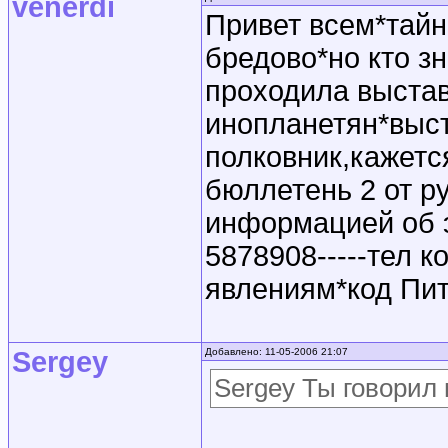
venerdi
Привет всем*тайн
бредово*но кто зн
проходила выстав
инопланетян*выст
полковник,кажетс
бюллетень 2 от р
информацией об 
5878908-----тел 
явлениям*код Пит
Sergey
Добавлено: 11-05-2006 21:07
Sergey Ты говорил 