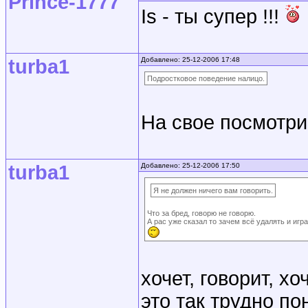
Prince-1777
Is - ты супер !!!
turba1
Добавлено: 25-12-2006 17:48
Подростковое поведение налицо.
На свое посмотри
turba1
Добавлено: 25-12-2006 17:50
Я не должен ничего вам говорить.
Что за бред, говорю не говорю.
А рас уже сказал то зачем всё удалять и иг
хочет, говорит, хо
это так трудно по