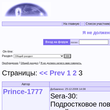
[
На главную
] -- [
Список участник
Я не должен
Вход на форум
логин
On-line:
Раздел:
/
/
Пробуждение
Общий раздел
Я не должен ничего вам говорить.
Страницы:
<< Prev
1
2
3
Автор
Prince-1777
Добавлено: 25-12-2006 14:08
Sera-30:
Подростковое пов