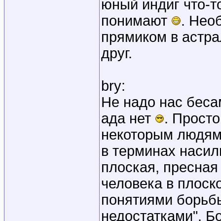
юный индиг что-то
понимают
. Нео
прямиком в астра
друг.
bry:
Не надо нас беса
ада нет
. Прост
некоторым людям,
в терминах насил
плоская, пресная
человека в плоск
понятиями борьбы
недостатками". Бо