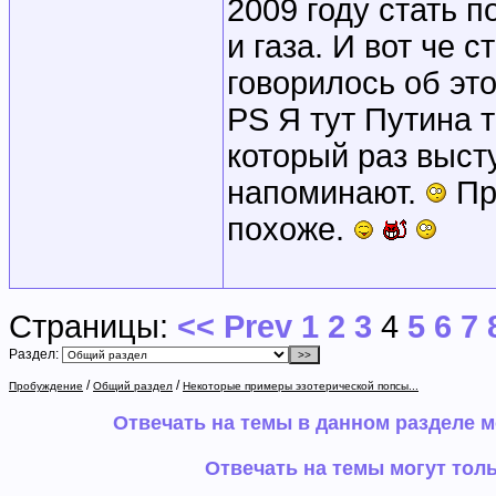
2009 году стать 
и газа. И вот че 
говорилось об эт
PS Я тут Путина т
который раз выст
напоминают.
Пр
похоже.
Страницы:
<< Prev
1
2
3
4
5
6
7
Раздел:
/
/
Пробуждение
Общий раздел
Некоторые примеры эзотерической попсы...
Отвечать на темы в данном разделе 
Отвечать на темы могут тол