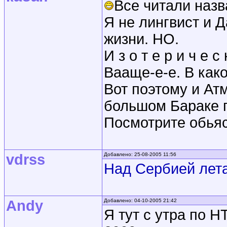
Все читали назв
Я не лингвист и Д
жизни. НО.
И з о т е р и ч е с 
Вааще-е-е. В как
Вот поэтому и Атм
большом Бараке п
Посмотрите обьяс
vdrss
Добавлено: 25-08-2005 11:56
Над Сербией лет
Andy
Добавлено: 04-10-2005 21:42
Я тут с утра по Н