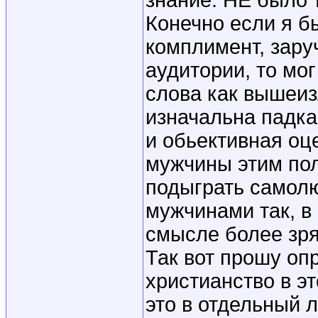
знание. НЕ было т
Конечно если я б
комплимент, зару
аудитории, то мо
слова как вышеи
изначальна падка
и обьективная оц
мужчины этим поль
подыграть самолю
мужчинами так, в
смысле более зря
Так вот прошу оп
христианство в э
это в отдельный л