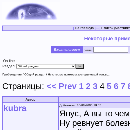
[
На главную
] -- [
Список участник
Некоторые приме
Вход на форум
логин
On-line:
Раздел:
/
/
Пробуждение
Общий раздел
Некоторые примеры эзотерической попсы...
Страницы:
<< Prev
1
2
3
4
5
6
7
Автор
kubra
Добавлено: 05-08-2005 18:33
Янус, А вы то чем
Ну ревнует болез