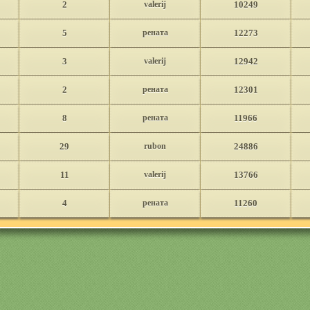
2
valerij
10249
5
рената
12273
3
valerij
12942
2
рената
12301
8
рената
11966
29
rubon
24886
11
valerij
13766
4
рената
11260