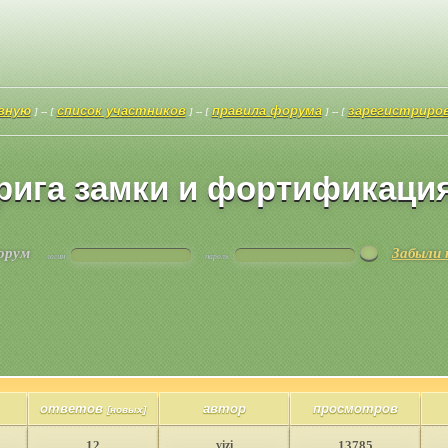
авную
список участников
правила форума
зарегистриро
] -- [
] -- [
] -- [
рига замки и фортификаци
форум
Забыли 
логин
пароль
ответов
автор
просмотров
[новых]
12
vizi
13785