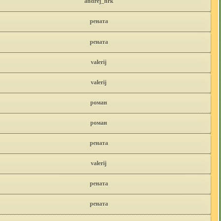
andrej_nrk
рената
рената
valerij
valerij
роман
роман
рената
valerij
рената
рената