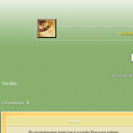
на гл
[
Вход на 
On-line:
Страницы:
1
темы
Не средневековые поместья и усадьбы Рижского района