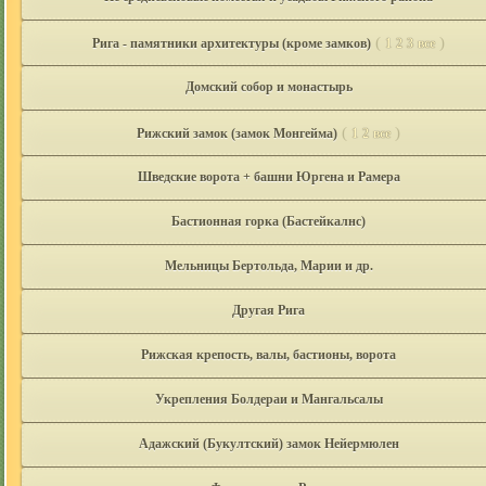
(
)
Рига - памятники архитектуры (кроме замков)
1
2
3
все
Домский собор и монастырь
(
)
Рижский замок (замок Монгейма)
1
2
все
Шведские ворота + башни Юргена и Рамера
Бастионная горка (Бастейкалнс)
Мельницы Бертольда, Марии и др.
Другая Рига
Рижская крепость, валы, бастионы, ворота
Укрепления Болдераи и Мангальсалы
Адажский (Букултский) замок Нейермюлен