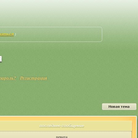
ваться
]
я
пароль?
Регистрация
последнее сообщение
рената