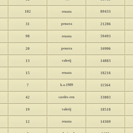
102
89433
renata
31
рената
21286
98
59493
renata
20
рената
16906
13
valerij
14883
15
renata
18216
7
k.o.1989
11564
42
castles-ren
33803
19
valerij
18518
12
renata
14369