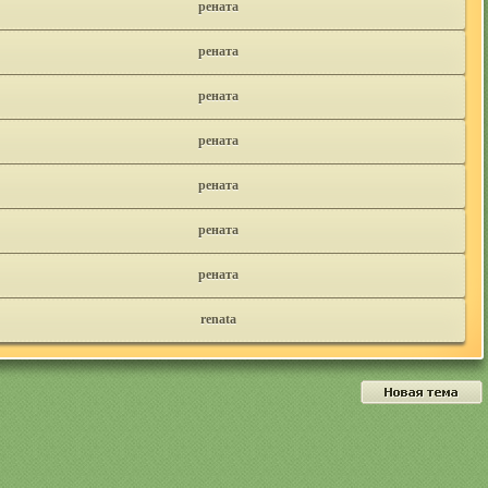
рената
рената
рената
рената
рената
рената
рената
renata