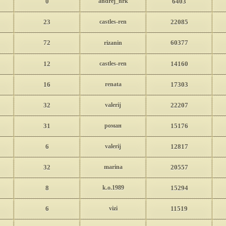
0
andrej_nrk
6403
23
castles-ren
22085
72
60377
rizanin
12
castles-ren
14160
16
renata
17303
32
valerij
22207
31
роман
15176
6
valerij
12817
32
marina
20557
8
k.o.1989
15294
6
vizi
11519