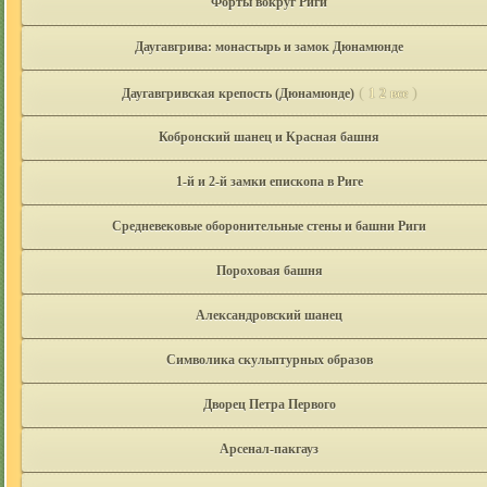
Форты вокруг Риги
Даугавгрива: монастырь и замок Дюнамюнде
(
)
Даугавгривская крепость (Дюнамюнде)
1
2
все
Кобронский шанец и Красная башня
1-й и 2-й замки епископа в Риге
Средневековые оборонительные стены и башни Риги
Пороховая башня
Александровский шанец
Символика скульптурных образов
Дворец Петра Первого
Арсенал-пакгауз