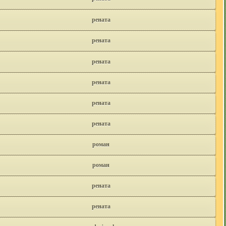
рената
рената
рената
рената
рената
рената
роман
роман
рената
рената