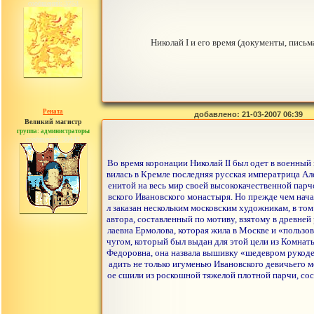
сообщений: 3753
Николай I и его время (документы, пись
Рената
добавлено: 21-03-2007 06:39
Великий магистр
группа: администраторы
сообщений: 30442
Во время коронации Николай II был одет в военный
вилась в Кремле последняя русская императрица Ал
енитой на весь мир своей высококачественной пар
вского Ивановского монастыря. Но прежде чем нач
л заказан нескольким московским художникам, в т
автора, составленный по мотиву, взятому в древне
лаевна Ермолова, которая жила в Москве и «польз
чугом, который был выдан для этой цели из Комнат
Федоровна, она назвала вышивку «шедевром рукоде
адить не только игуменью Ивановского девичьего м
ое сшили из роскошной тяжелой плотной парчи, сос