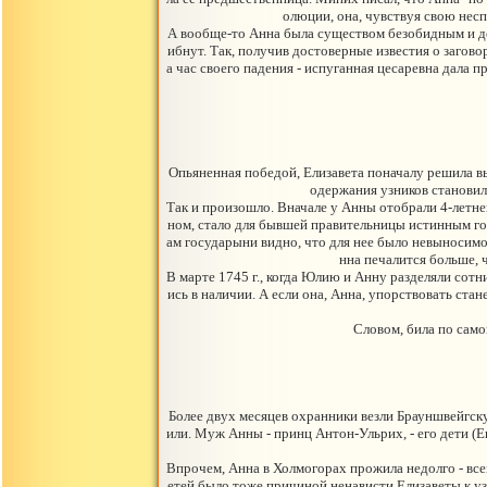
олюции, она, чувствуя свою несп
А вообще-то Анна была существом безобидным и доб
ибнут. Так, получив достоверные известия о загов
а час своего падения - испуганная цесаревна дала п
Опьяненная победой, Елизавета поначалу решила вы
одержания узников становили
Так и произошло. Вначале у Анны отобрали 4-летне
ном, стало для бывшей правительницы истинным го
ам государыни видно, что для нее было невыносимо с
нна печалится больше, ч
В марте 1745 г., когда Юлию и Анну разделяли сотн
ись в наличии. А если она, Анна, упорствовать стане
Словом, била по само
Более двух месяцев охранники везли Брауншвейгск
или. Муж Анны - принц Антон-Ульрих, - его дети (Е
Впрочем, Анна в Холмогорах прожила недолго - всег
етей было тоже причиной ненависти Елизаветы к узн