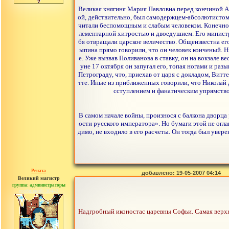
Великая княгиня Мария Павловна перед кончиной Ал
ой, действительно, был самодержцем-абсолютистом 
читали беспомощным и слабым человеком. Конечно, о
лементарной хитростью и двоедушием. Его министры
бя отвращали царское величество. Общеизвестна ег
ыпина прямо говорили, что он человек конченый. Н
е. Уже вызвав Поливанова в ставку, он на вокзале 
уне 17 октября он запугал его, топая ногами и р
Петрограду, что, приехав от царя с докладом, Витте 
тте. Иные из приближенных говорили, что Николай до
сступлением и фанатическим упрямством
В самом начале войны, произнося с балкона дворца 
ости русского императора». Но бумаги этой не огла
димо, не входило в его расчеты. Он тогда был увер
Рената
добавлено: 19-05-2007 04:14
Великий магистр
группа: администраторы
сообщений: 30442
Надгробный иконостас царевны Софьи. Самая верхняя