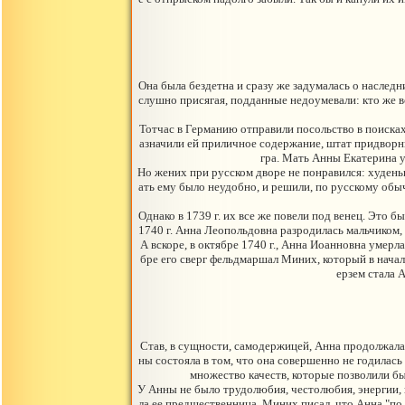
Она была бездетна и сразу же задумалась о наследн
слушно присягая, подданные недоумевали: кто же в
Тотчас в Германию отправили посольство в поисках
азначили ей приличное содержание, штат придворных
гра. Мать Анны Екатерина у
Но жених при русском дворе не понравился: худен
ать ему было неудобно, и решили, по русскому обы
Однако в 1739 г. их все же повели под венец. Это б
1740 г. Анна Леопольдовна разродилась мальчиком, 
А вскоре, в октябре 1740 г., Анна Иоанновна умерл
бре его сверг фельдмаршал Миних, который в начале
ерзем стала 
Став, в сущности, самодержицей, Анна продолжала 
ны состояла в том, что она совершенно не годилась 
множество качеств, которые позволили бы 
У Анны не было трудолюбия, честолюбия, энергии, 
ла ее предшественница. Миних писал, что Анна "по п