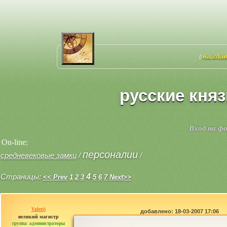
на гла
[
русские княз
Вход на ф
On-line:
персоналии
средневековые замки
/
/
Страницы:
4
<< Prev
1
2
3
5
6
7
Next>>
Valerij
добавлено: 18-03-2007 17:06
великий магистр
группа: администраторы