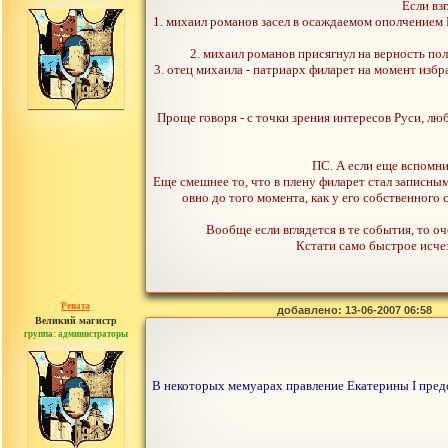
сообщений: 30442
Если вз
1. михаил романов засел в осаждаемом ополчением
2. михаил романов присягнул на верность пол
3. отец михаила - патриарх филарет на момент изб
Проще говоря - с точки зрения интересов Руси, лю
ПС. А если еще вспомни
Еще смешнее то, что в плену филарет стал записны
овно до того момента, как у его собственного
Вообще если вглядется в те события, то 
Кстати само быстрое исчез
Рената
добавлено: 13-06-2007 06:58
Великий магистр
группа: администраторы
сообщений: 30442
В некоторых мемуарах правление Екатерины I предс