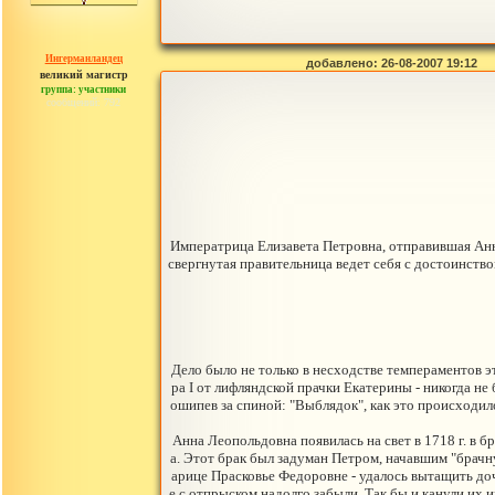
Ингерманландец
добавлено: 26-08-2007 19:12
великий магистр
группа: участники
сообщений: 792
Императрица Елизавета Петровна, отправившая Анну
свергнутая правительница ведет себя с достоинств
Дело было не только в несходстве темпераментов эт
ра I от лифляндской прачки Екатерины - никогда не
ошипев за спиной: "Выблядок", как это происходило
Анна Леопольдовна появилась на свет в 1718 г. в 
а. Этот брак был задуман Петром, начавшим "брач
арице Прасковье Федоровне - удалось вытащить дочь
е с отпрыском надолго забыли. Так бы и канули их и