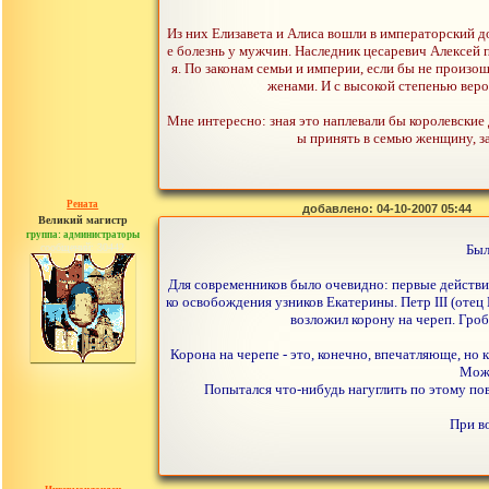
Из них Елизавета и Алиса вошли в императорский до
е болезнь у мужчин. Наследник цесаревич Алексей
я. По законам семьи и империи, если бы не произ
женами. И с высокой степенью веро
Мне интересно: зная это наплевали бы королевские
ы принять в семью женщину, за
Рената
добавлено: 04-10-2007 05:44
Великий магистр
группа: администраторы
сообщений: 30442
Был
Для современников было очевидно: первые действия
ко освобождения узников Екатерины. Петр III (отец 
возложил корону на череп. Гроб
Корона на черепе - это, конечно, впечатляюще, но
Може
Попытался что-нибудь нагуглить по этому пов
При во