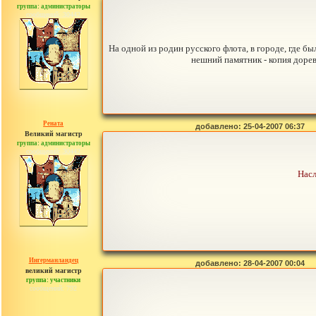
группа: администраторы
сообщений: 30442
На одной из родин русского флота, в городе, где б
нешний памятник - копия доре
Рената
добавлено: 25-04-2007 06:37
Великий магистр
группа: администраторы
сообщений: 30442
Насл
Ингерманландец
добавлено: 28-04-2007 00:04
великий магистр
группа: участники
сообщений: 792