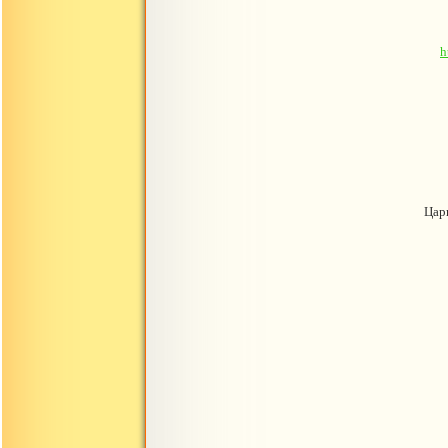
h
Цар