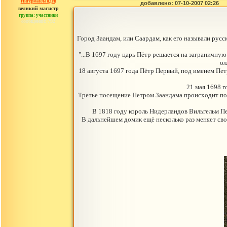
Ингерманландец
добавлено: 07-10-2007 02:26
великий магистр
группа: участники
сообщений: 792
Город Заандам, или Саардам, как его называли русс
"...В 1697 году царь Пётр решается на заграничную
ол
18 августа 1697 года Пётр Первый, под именем Пет
21 мая 1698 г
Третье посещение Петром Заандама происходит почт
В 1818 году король Нидерландов Вильгельм Пер
В дальнейшем домик ещё несколько раз меняет сво