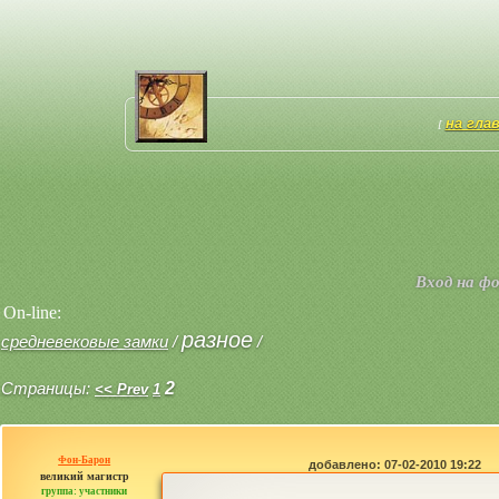
на гла
[
Вход на ф
On-line:
разное
средневековые замки
/
/
Страницы:
2
<< Prev
1
Фон-Барон
добавлено: 07-02-2010 19:22
великий магистр
группа: участники