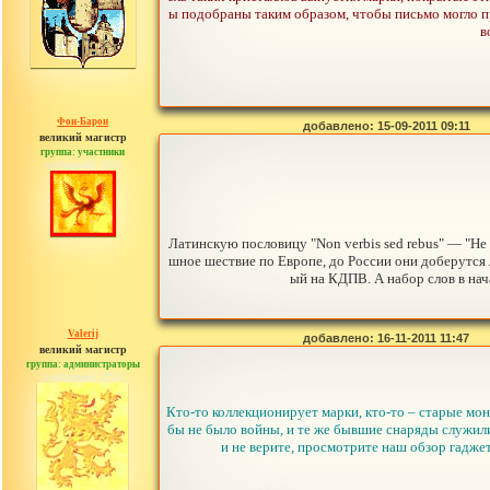
ы подобраны таким образом, чтобы письмо могло п
в
Фон-Барон
добавлено: 15-09-2011 09:11
великий магистр
группа: участники
сообщений: 3391
Латинскую пословицу "Non verbis sed rebus" — "Не 
шное шествие по Европе, до России они доберутся л
ый на КДПВ. А набор слов в нача
Valerij
добавлено: 16-11-2011 11:47
великий магистр
группа: администраторы
сообщений: 3753
Кто-то коллекционирует марки, кто-то – старые мон
бы не было войны, и те же бывшие снаряды служили 
и не верите, просмотрите наш обзор гадже