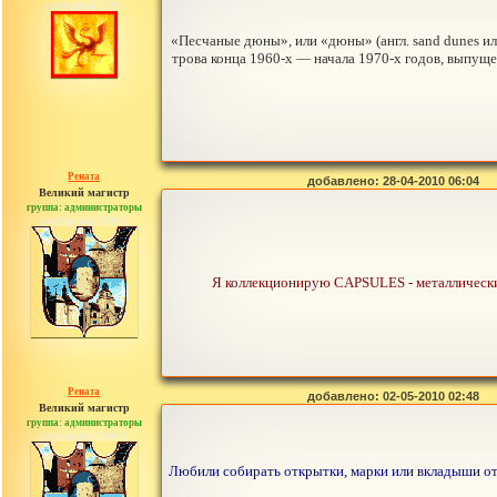
сообщений: 3391
«Песчаные дюны», или «дюны» (англ. sand dunes и
трова конца 1960-х — начала 1970-х годов, выпу
Рената
добавлено: 28-04-2010 06:04
Великий магистр
группа: администраторы
сообщений: 30442
Я коллекционирую CAPSULES - металлически
Рената
добавлено: 02-05-2010 02:48
Великий магистр
группа: администраторы
сообщений: 30442
Любили собирать открытки, марки или вкладыши от