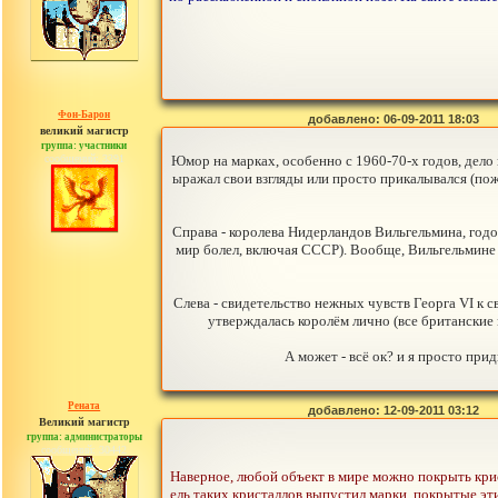
Фон-Барон
добавлено: 06-09-2011 18:03
великий магистр
группа: участники
сообщений: 3391
Юмор на марках, особенно с 1960-70-х годов, дело 
ыражал свои взгляды или просто прикалывался (пожа
Справа - королева Нидерландов Вильгельмина, годо
мир болел, включая СССР). Вообще, Вильгельмине 
Слева - свидетельство нежных чувств Георга VI к 
утверждалась королём лично (все британские м
А может - всё ок? и я просто пр
Рената
добавлено: 12-09-2011 03:12
Великий магистр
группа: администраторы
сообщений: 30442
Наверное, любой объект в мире можно покрыть крис
ель таких кристаллов выпустил марки, покрытые эт