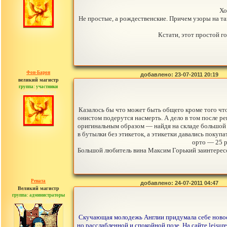
Хо
Не простые, а рождественские. Причем узоры на т
Кстати, этот простой г
Фон-Барон
добавлено: 23-07-2011 20:19
великий магистр
группа: участники
сообщений: 3391
Казалось бы что может быть общего кроме того что
онистом подерутся насмерть. А дело в том после
оригинальным образом — найдя на складе большой з
в бутылки без этикеток, а этикетки давались покупа
орто — 25 р
Большой любитель вина Максим Горький заинтересов
Рената
добавлено: 24-07-2011 04:47
Великий магистр
группа: администраторы
сообщений: 30442
Скучающая молодежь Англии придумала себе новое р
но расслабленной и спокойной позе. На сайте leis