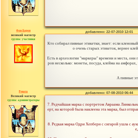
Фон-Барон
добавлено: 22-07-2010 12:01
великий магистр
группа: участники
сообщений: 3391
Кто собирал пивные этикетки, знает: если кленовый 
о очень старых этикетoк, вернее кле
Eсть в археологии "маркеры" времени и места, они
ров несколько: монеты, посуда, клейма на амфорах,
А пивные эт
Рената
добавлено: 07-08-2010 06:44
Великий магистр
группа: администраторы
сообщений: 30442
7. Редчайшая марка с портретом Авраама Линкольна
ерт, на которой была наклеена эта марка, был отпр
8. Редкая марка Одри Хепберн с сигарой ушла с ау
е