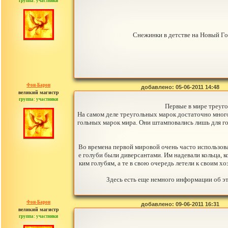
группа: участники
сообщений: 3391
Снежинки в детстве на Новый Го
Фон-Барон
добавлено: 05-06-2011 14:48
великий магистр
группа: участники
сообщений: 3391
Первые в мире треуго
На самом деле треугольных марок достаточно много,
гольных марок мира. Они штамповались лишь для гол
Во времена первой мировой очень часто использовал
е голуби были диверсантами. Им надевали кольца, к
ким голубям, а те в свою очередь летели к своим х
Здесь есть еще немного информации об эт
Фон-Барон
добавлено: 09-06-2011 16:31
великий магистр
группа: участники
сообщений: 3391