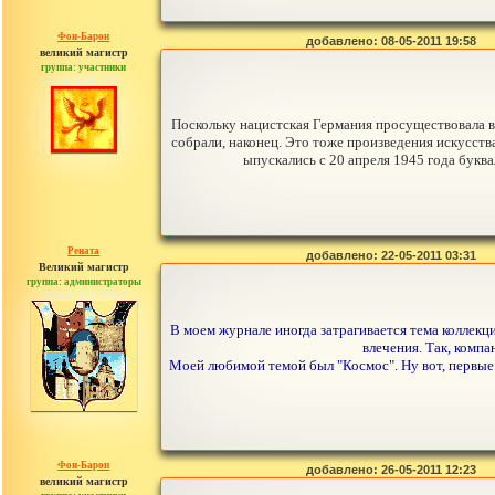
Фон-Барон
добавлено: 08-05-2011 19:58
великий магистр
группа: участники
сообщений: 3391
Поскольку нацистская Германия просуществовала вс
собрали, наконец. Это тоже произведения искусства
ыпускались с 20 апреля 1945 года буква
Рената
добавлено: 22-05-2011 03:31
Великий магистр
группа: администраторы
сообщений: 30442
В моем журнале иногда затрагивается тема коллек
влечения. Так, комп
Моей любимой темой был "Космос". Ну вот, первые
Фон-Барон
добавлено: 26-05-2011 12:23
великий магистр