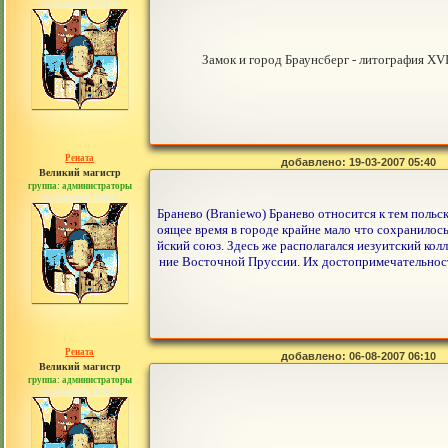
сообщений: 30442
Замок и город Браунсберг - литография XVI
Рената
добавлено: 19-03-2007 05:40
Великий магистр
группа: администраторы
сообщений: 30442
Бранево (Braniewo) Бранево относится к тем польс
оящее время в городе крайне мало что сохранилось
йский союз. Здесь же располагался иезуитский кол
ние Восточной Пруссии. Их достопримечательносте
Рената
добавлено: 06-08-2007 06:10
Великий магистр
группа: администраторы
сообщений: 30442