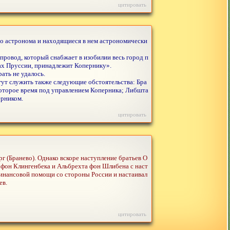
цитировать
ого астронома и находящиеся в нем астрономически
ровод, который снабжает в изобилии весь город п
дах Пруссии, принадлежит Копернику».
ать не удалось.
ут служить также следующие обстоятельства: Бра
которое время под управлением Коперника; Либшта
ерником.
цитировать
рг (Бранево). Однако вскоре наступление братьев О
 фон Клингенбека и Альбрехта фон Шлибена с наст
финансовой помощи со стороны России и настаивал
ев.
цитировать