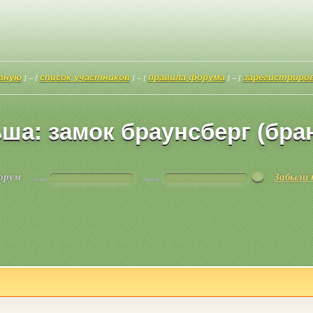
авную
список участников
правила форума
зарегистриро
] -- [
] -- [
] -- [
ша: замок браунсберг (бра
форум
Забыли 
логин
пароль