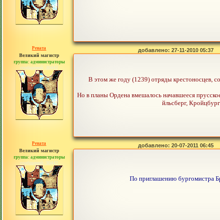
Рената
добавлено: 27-11-2010 05:37
Великий магистр
группа: администраторы
сообщений: 30442
В этом же году (1239) отряды крестоносцев, с
Но в планы Ордена вмешалось начавшееся прусское 
йльсберг, Кройцбург
Рената
добавлено: 20-07-2011 06:45
Великий магистр
группа: администраторы
сообщений: 30442
По приглашению бургомистра Бра