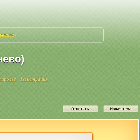
ваться
]
нево)
пароль?
Регистрация