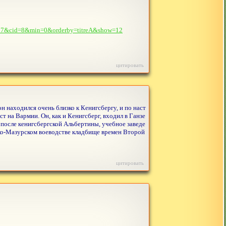
d=27&cid=8&min=0&orderby=titreA&show=12
цитировать
 находился очень близко к Кенигсбергу, и по наст
т на Вармии. Он, как и Кенигсберг, входил в Ганзе
, после кенигсбергской Альбертины, учебное заведе
ско-Мазурском воеводстве кладбище времен Второй
цитировать