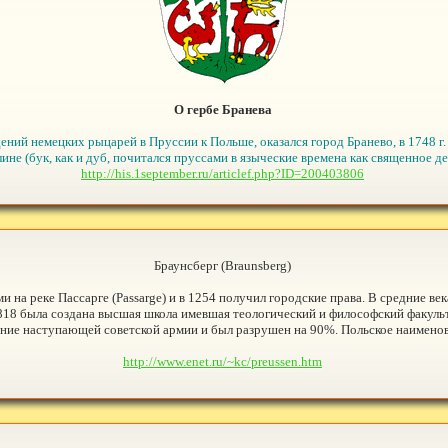
О гербе Бранева
ний немецких рыцарей в Пруссии к Польше, оказался город Бранево, в 1748 г. 
ине (бук, как и дуб, почитался пруссами в языческие времена как священное де
http://his.1september.ru/articlef.php?ID=200403806
Браунсберг (Braunsberg)
 на реке Пассарге (Passarge) и в 1254 получил городские права. В средние ве
 1818 была создана высшая школа имевшая теологический и философский факул
ние наступающей советской армии и был разрушен на 90%. Польское наименова
http://www.enet.ru/~kc/preussen.htm