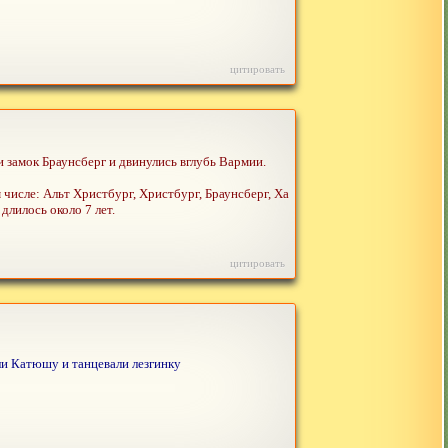
цитировать
и замок Браунсберг и двинулись вглубь Вармии.
числе: Альт Христбург, Христбург, Браунсберг, Ха
длилось около 7 лет.
цитировать
ли Катюшу и танцевали лезгинку