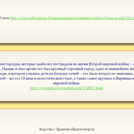
I века
http://www.laborunion.lt/memorandum/ru/modules/photo/viewcat.php?i
ким городам, которые наиболее пострадали во время Второй мировой войны – он
. Однако в свое время это был крупный торговый город, одно из важнейших мес
ледж, в котором учились дети из богатых семей – это было второе по значению
й – костел 19 века в неоготическом стиле, а также самое крупное в Варминь
мировой войны.
http://syntinen.livejournal.com/574867.html
Хоругвь г. Бранево (Браунсберга)