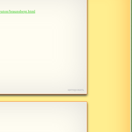
teuton/braunsberg.html
цитировать