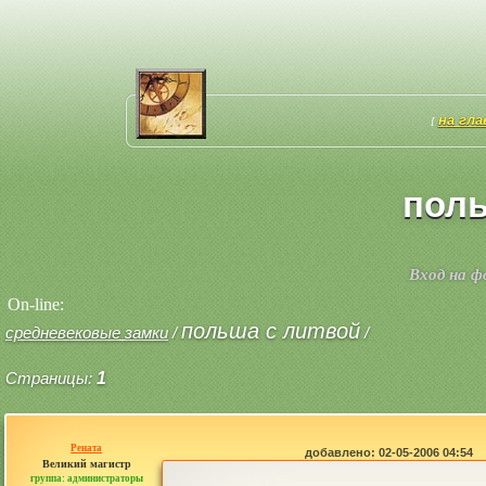
на гл
[
поль
Вход на 
On-line:
польша с литвой
средневековые замки
/
/
Страницы:
1
Рената
добавлено: 02-05-2006 04:54
Великий магистр
группа: администраторы