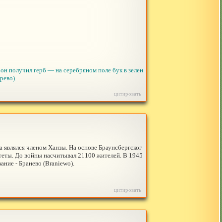
он получил герб — на серебряном поле бук в зелен
рево).
цитировать
ка являлся членом Ханзы. На основе Браунсбергског
ьтеты. До войны насчитывал 21100 жителей. В 1945
ние - Бранево (Braniewo).
цитировать