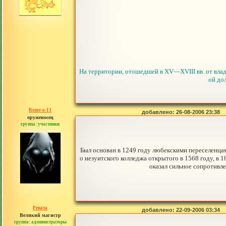
На территории, отошедшей в XV—XVIII вв. от владе
ой дол
Rome-o-13
добавлено: 26-08-2006 23:38
оруженосец
группа: участники
сообщений: 20
Был основан в 1249 году любекскими переселенцами
о иезуитского колледжа открытого в 1568 году, в
оказал сильное сопротивле
Рената
добавлено: 22-09-2006 03:34
Великий магистр
группа: администраторы