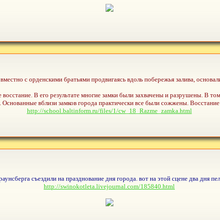
овместно с орденскими братьями продвигаясь вдоль побережья залива, основал
восстание. В его результате многие замки были захвачены и разрушены. В том 
. Основанные вблизи замков города практически все были сожжены. Восстание 
http://school.baltinform.ru/files/1/cw_18_Razme_zamka.html
унсберга съездили на празднование дня города. вот на этой сцене два дня пе
http://swinokotleta.livejournal.com/185840.html