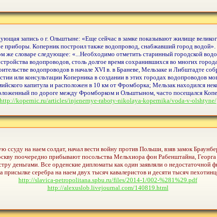
едующая запись о г. Ольштыне: «Еще сейчас в замке показывают жилище велик
е приборы. Коперник построил также водопровод, снабжавший город водой».
м же словаре следующее: «...Необходимо отметить старинный городской водоп
устройства водопроводов, столь долгое время сохранившихся во многих горо
ительстве водопроводов в начале XVI в. в Браневе, Мельзаке и Либштадте собр
ии или консультации Коперника в создании в этих городах водопроводов мог
ийского капитула и расположен в 10 км от Фромборка; Мельзак находился не
положенный по дороге между Фромборком и Ольштыном, часто посещался Коп
http://kopernic.ru/articles/injenernye-raboty-nikolaya-kopernika/voda-v-olshtyne/
ую ссуду на наем солдат, начал вести войну против Польши, взяв замок Браунбе
 Москву поочередно прибывают посольства Мельхиора фон Рабенштайна, Георга
тру деньгами. Все орденские дипломаты как один заявляли о недо­статочной 
на присылке сере­бра на наем двух тысяч кавалеристов и десяти тысяч пехотинц
http://slavica-petropolitana.spbu.ru/files/2014-1/002-%281%29.pdf
http://alexuslob.livejournal.com/140819.html