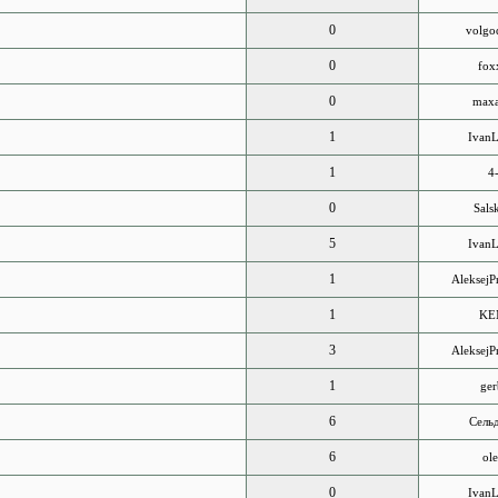
0
volgo
0
fox
0
maxa
1
IvanL
1
4
0
Sals
5
IvanL
1
Aleksej
1
KE
3
Aleksej
1
ger
6
Сель
6
ole
0
IvanL