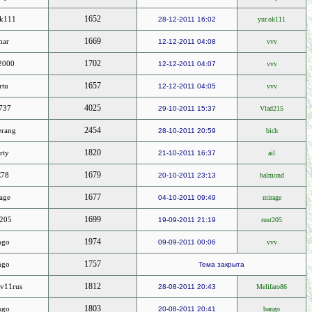
1652
ok111
28-12-2011 16:02
yur.ok111
1669
mar
12-12-2011 04:08
vvv
1702
2000
12-12-2011 04:07
vvv
1657
rtu
12-12-2011 04:05
vvv
4025
r737
29-10-2011 15:37
Vlad215
2454
rang
28-10-2011 20:59
bich
1820
rty
21-10-2011 16:37
ail
1679
78
20-10-2011 23:13
balmond
1677
age
04-10-2011 09:49
mirage
1699
t205
19-09-2011 21:19
rust205
1974
ngo
09-09-2011 00:06
vvv
1757
ngo
Тема закрыта
1812
v11rus
28-08-2011 20:43
Melifaro86
1803
ngo
20-08-2011 20:41
bango