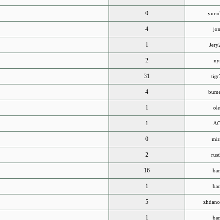
0
yur.
4
jo
1
Jery
2
ny
31
tig
4
bume
1
ole
1
AC
0
mir
2
rus
16
ba
1
ba
5
zhdano
1
ba