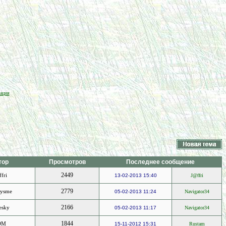
ация
тор
Просмотров
Последнее сообщение
2449
fri
13-02-2013 15:40
J@ffri
2779
eysme
05-02-2013 11:24
Navigator34
2166
esky
05-02-2013 11:17
Navigator34
1844
DM
15-11-2012 15:31
Rustam