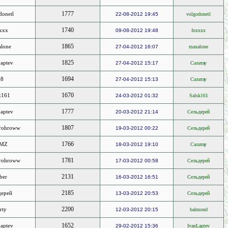
1777
donetl
22-08-2012 19:45
volgodonetl
1740
xxx
09-08-2012 19:48
foxxxx
1865
lone
27-04-2012 16:07
maxalone
1825
aptev
27-04-2012 15:17
Салатау
1694
-8
27-04-2012 15:13
Салатау
1670
k161
24-03-2012 01:32
Salsk161
1777
aptev
20-03-2012 21:14
Сельдерей
1807
Prohroww
19-03-2012 00:22
Сельдерей
1766
MZ
18-03-2012 19:10
Салатау
1781
Prohroww
17-03-2012 00:58
Сельдерей
2131
ber
16-03-2012 16:51
Сельдерей
2185
дерей
13-03-2012 20:53
Сельдерей
2200
rty
12-03-2012 20:15
balmond
1652
aptev
29-02-2012 15:36
IvanLaptev