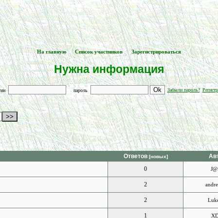
На главную
Список участников
Зарегистрироваться
[
] -- [
] -- [
]
Нужна информация
Забыли пароль?
Регистр
гин
пароль
Ответов
Ав
[новых]
0
J@f
2
andr
2
Luk
1
X