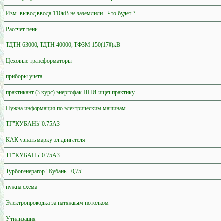
Изм. вывод ввода 110кВ не заземлили . Что будет ?
Рассчет пени
ТДТН 63000, ТДТН 40000, ТФЗМ 150(170)кВ
Цеховые трансформаторы
приборы учета
практикант (3 курс) энергофак НПИ ищет практику
Нужна информация по электрическим машинам
ТГ"КУБАНЬ"0.75АЗ
КАК узнать марку эл.двигателя
ТГ"КУБАНЬ"0.75АЗ
Турбогенератор "Кубань - 0,75"
нужна схема
Электропроводка за натяжным потолком
Утилизация