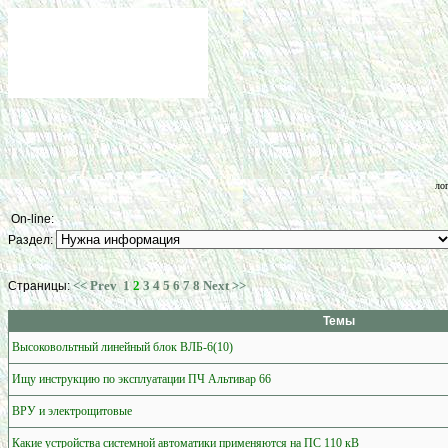
ло
On-line:
Раздел:
<< Prev
1
2
3
4
5
6
7
8
Next >>
Страницы:
Темы
Высоковольтный линейный блок ВЛБ-6(10)
Ищу инструкцию по эксплуатации ПЧ Альтивар 66
ВРУ и электрощитовые
Какие устройства системной автоматики применяются на ПС 110 кВ