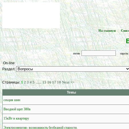
На главную
Спис
[
] -- [
логин
парол
On-line:
Раздел:
1
2
3
4
5
15
16
17
18
Next >>
Страницы:
......
Темы
секция шин
Вводной щит 380в
15кВт в квартиру
Электроэнергия- возможность безбедной старости.