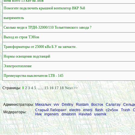
меня всего 15 Квт на 380в
Помогите подключить крышной вентилятор ВКР №8
выпрямитель
Cколько меди в ТРДН-32000/110 Тольяттинского завода ?
Выход из строя ТЭНов
Трансформаторы от 25000 кВа Б.У на запчасти .
Нормы освещения подстанций
Электроотопление
Преимущества выключателя LTB - 145
1
2
3
4
5
15
16
17
18
Next >>
Страницы:
......
Администраторы:
Михалыч
vvv
Dmitriy
Rustam
Восток
Салатау
Сельд
Старый Лаборант
electro
enerji
flash
с2н5он
Trash
С
Модераторы:
Ник
ingeners
dmatorin
Начлаб
usernik