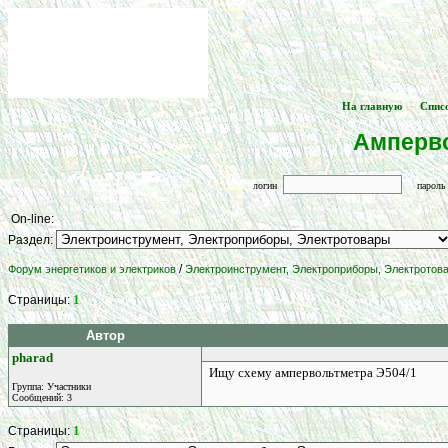
На главную
Спис
[
] -- [
Амперво
логин
парол
On-line:
Раздел:
/
Форум энергетиков и электриков
Электроинструмент, Электроприборы, Электротов
1
Страницы:
Автор
pharad
Ищу схему ампервольтметра Э504/1
Группа: Участники
Сообщений: 3
1
Страницы: