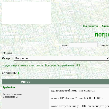
На главную
Спис
[
] -- [
потр
логин
парол
On-line:
Раздел:
/
/
Форум энергетиков и электриков
Вопросы
потребление UPS
1
Страницы:
Автор
tpy6o4uct
здравствуете! помогите советом:
Группа: Участники
Сообщений: 2
есть 5 UPS Eaton Comet EX RT 11КВт
какое потребление у ЮПС? в паспорте ре