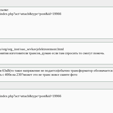
сылке:
m/index.php?act=attach&type=post&id=19966
ru/org/org_inst/oao_sevkavjelektroremont.html
риятия изготовителя трансов, думаю если там спросить то смогут помочь.
ли 63кВ(то такое напряжение не подается)обычно трансформатор обозначается
ь с 400в на 230?может это не транс вовсе скинте фото
m/index.php?act=attach&type=post&id=19966