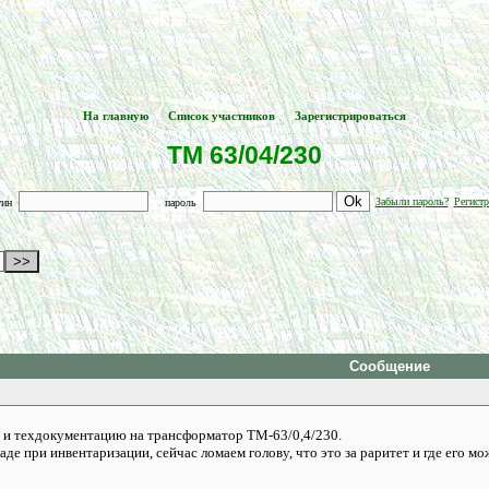
На главную
Список участников
Зарегистрироваться
[
] -- [
] -- [
]
ТМ 63/04/230
Забыли пароль?
Регистр
гин
пароль
Сообщение
 и техдокументацию на трансформатор ТМ-63/0,4/230.
де при инвентаризации, сейчас ломаем голову, что это за раритет и где его мо