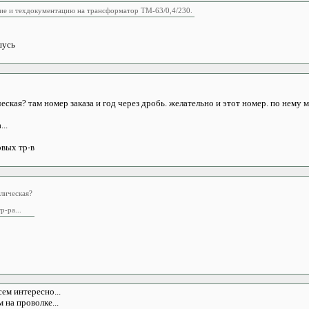
ие и техдокументацию на трансформатор ТМ-63/0,4/230.
шусь
еская? там номер заказа и год через дробь. желательно и этот номер. по нему 
..
овых тр-в
ллическая?
р-ра...
ем интересно...
 на проволке...