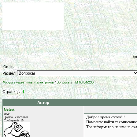
ло
On-line:
Раздел:
/
/
Форум энергетиков и электриков
Вопросы
ТМ 63/04/230
1
Страницы:
Автор
Gefest
друг
Доброе время суток!!!
Группа: Участники
Сообщений: 15
Помогите найти техописание
Трансформатор нашли на скла