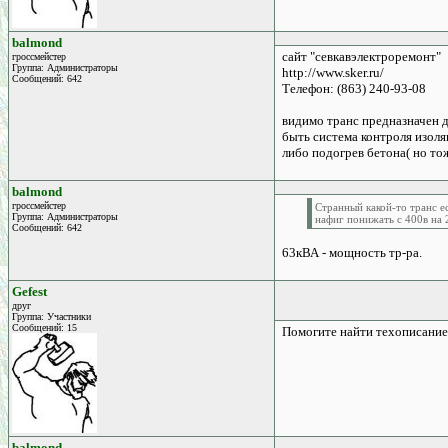
balmond
сайт "севкавэлектроремонт"
гроссмейстер
Группа: Администраторы
http://www.sker.ru/
Сообщений: 642
Телефон: (863) 240-93-08
видимо транс предназначен д
быть система контроля изоля
либо подогрев бетона( но то
balmond
гроссмейстер
Странный какой-то транс е
Группа: Администраторы
нафиг понижать с 400в на 
Сообщений: 642
63кВА - мощность тр-ра.
Gefest
друг
Группа: Участники
Сообщений: 15
Помогите найти техописание
balmond