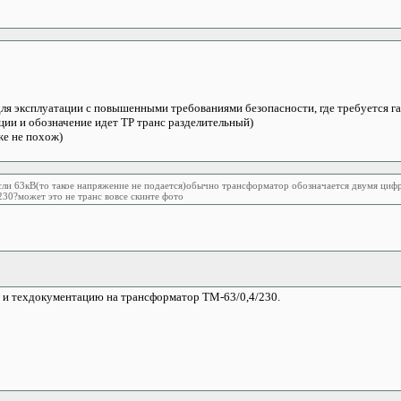
ля эксплуатации с повышенными требованиями безопасности, где требуется гал
ции и обозначение идет ТР транс разделительный)
же не похож)
сли 63кВ(то такое напряжение не подается)обычно трансформатор обозначается двумя циф
230?может это не транс вовсе скинте фото
 и техдокументацию на трансформатор ТМ-63/0,4/230.