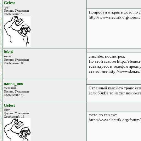
Gefest
друг
Группа: Участники
Попробуй открыть фото по с
Сообщений: 15
http://www.electrik.org/foru
luki4
спасибо, посмотрел.
мастер
Группа: Участники
По этой ссылке http://elemo.
Сообщений: 88
есть адресс и телефон предп
эта точнее http://www.sker.ru/
павел_ник
Странный какой-то транс ес
бывалый
Группа: Участники
если 63кВа то нафиг понижат
Сообщений: 49
Gefest
друг
Группа: Участники
фото по ссылке:
Сообщений: 15
http://www.electrik.org/foru