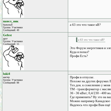
павел_ник
а 63 это что такое кВ?
бывалый
Группа: Участники
Сообщений: 49
Gefest
друг
а 63 это что такое кВ?
Группа: Участники
Сообщений: 15
Это Форум энергетиков и эл
Куда я попал?
Профи Есть?
luki4
Профи в отпуске.
мастер
Группа: Участники
Похоже на других форумах В
Сообщений: 88
Тех.док. к сожелению у меня 
ТМ - трансформатор с масля
36 - 36 кВат; 0,4/230 - 400 во
Где применить? Ну это на ва
Можно например Канадское 
Надеюсь что профи Вам ещё 