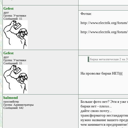
Gefest
друг
Фотки:
Группа: Участники
Сообщений: 15
http://www.electrik.org/foru
http://www.electrik.org/foru
Gefest
друг
бирка металлическая 2 на 3
Группа: Участники
Сообщений: 15
На проволке бирки НЕТ(((
balmond
Больше фото нет? Эти я уже п
гроссмейстер
Группа: Администраторы
бирки нет - плохо...
Сообщений: 642
дайте свою почту...
трансформатор нестандартный
нужно название вашего предп
чем занимается предприятие