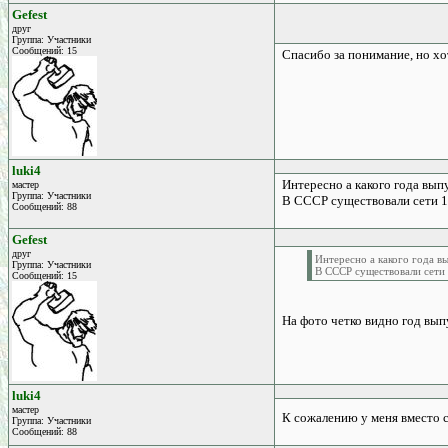
Gefest
друг
Группа: Участники
Сообщений: 15
Спасибо за понимание, но хо
luki4
Интересно а какого года вып
мастер
Группа: Участники
В СССР существовали сети 127
Сообщений: 88
Gefest
друг
Интересно а какого года в
Группа: Участники
В СССР существовали сети 1
Сообщений: 15
На фото четко видно год вып
luki4
мастер
К сожалению у меня вместо 
Группа: Участники
Сообщений: 88