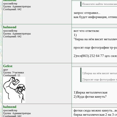
гроссмейстер
Помогите найти техописан
Группа: Администраторы
Сообщений: 642
запрос отправил...
как будет информация, отпи
balmond
вот что ответили:
гроссмейстер
Группа: Администраторы
1)
Сообщений: 642
"бирка на нём висит металлич
просят еще фотографии тр-ра.
2)тел(863) 252 64 77 цех сил
Gefest
друг
Группа: Участники
1)бирка на нём висит мета
Сообщений: 15
2)просят еще фотографии т
1)Бирка металлическая
2) Куда фотки кинуть?
balmond
фотки сюда можно кинуть...вс
гроссмейстер
Группа: Администраторы
бирка металлическая 2 на 3 см
Сообщений: 642