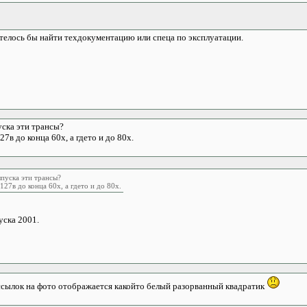
телось бы найти техдокументацию или спеца по эксплуатации.
уска эти трансы?
в до конца 60х, а гдето и до 80х.
ыпуска эти трансы?
27в до конца 60х, а гдето и до 80х.
уска 2001.
ссылок на фото отображается какойто белый разорванный квадратик