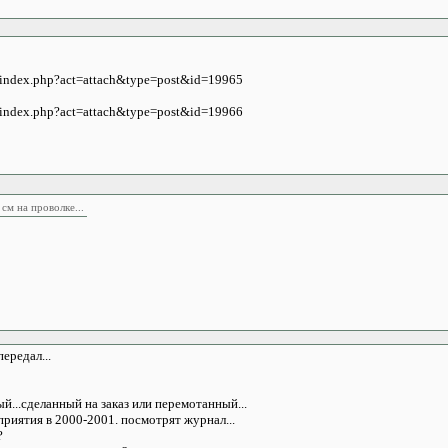
m/index.php?act=attach&type=post&id=19965
m/index.php?act=attach&type=post&id=19966
 см на проволке...
ередал...
...сделанный на заказ или перемотанный...
риятия в 2000-2001. посмотрят журнал...
?