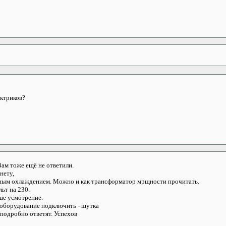
ектриков?
ам тоже ещё не ответили.
нету,
ным охлаждением. Можно и как трансформатор мрщности прочитать.
льт на 230.
ше усмотрение.
оборудование подключить - шутка
подробно ответят. Успехов