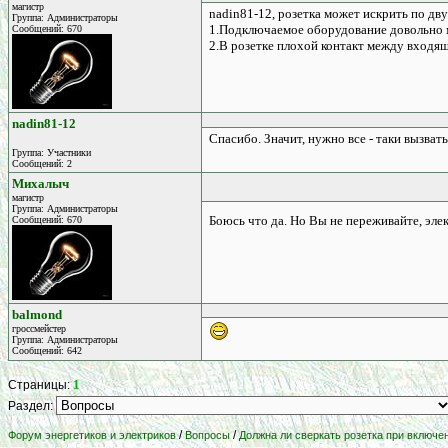
магистр
nadin81-12, розетка может искрить по дв
Группа: Администраторы
1.Подключаемое оборудование довольно
Сообщений: 670
2.В розетке плохой контакт между вход
nadin81-12
Спасибо. Значит, нужно все - таки вызват
Группа: Участники
Сообщений: 2
Михалыч
магистр
Группа: Администраторы
Боюсь что да. Но Вы не переживайте, эл
Сообщений: 670
balmond
гроссмейстер
Группа: Администраторы
Сообщений: 642
1
Страницы:
Раздел:
/
/
Форум энергетиков и электриков
Вопросы
Должна ли сверкать розетка при включен