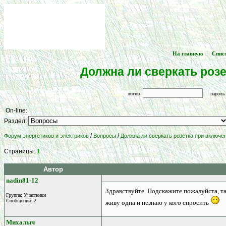
На главную
Спис
[
] -- [
Должна ли сверкать розе
логин
парол
On-line:
Раздел:
/
/
Форум энергетиков и электриков
Вопросы
Должна ли сверкать розетка при включен
1
Страницы:
Автор
nadin81-12
Здравствуйте. Подскажите пожалуйста, т
Группа: Участники
Сообщений: 2
живу одна и незнаю у кого спросить
Михалыч