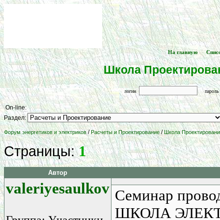
На главную
Спис
[
] -- [
Школа Проектирован
логин
парол
On-line:
Раздел:
/
/
Форум энергетиков и электриков
Расчеты и Проектирование
Школа Проектирования
1
Страницы:
Автор
valeriyesaulkov
Семинар прово
ШКОЛА ЭЛЕКТР
Группа: Участники