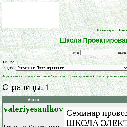
На главную
Спис
[
] -- [
Школа Проектирован
логин
парол
On-line:
Раздел:
/
/
Форум энергетиков и электриков
Расчеты и Проектирование
Школа Проектирования
1
Страницы:
Автор
valeriyesaulkov
Семинар прово
ШКОЛА ЭЛЕКТР
Группа: Участники