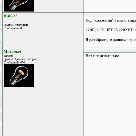
BBK-35
Под "силовыми" я имею в ви
Группа: Участники
Сообщений: 4
220В, 2 ЗУ HPT 25.220XET на
Я разобрался, в данном случ
Михалыч
Вот и замечательно
магистр
Группа: Администраторы
Сообщений: 670