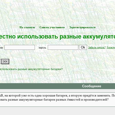
На главную
Список участников
Зарегистрироваться
[
] -- [
] -- [
]
естно использовать разные аккумулят
Забыли пароль?
Регистр
гин
пароль
использовать разные аккумуляторные батареи?
Сообщение
В, на которой уже есть одна хорошая батарея, а вторую придётся заменить. П
овать разные аккумуляторные батареи разных ёмкостей и производителей?