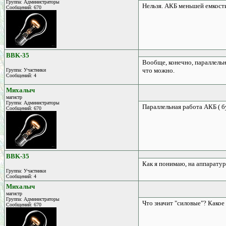
Группа: Администраторы
Нельзя. АКБ меньшей емкости
Сообщений: 670
BBK-35
Вообще, конечно, параллельн
что можно.
Группа: Участники
Сообщений: 4
Михалыч
магистр
Группа: Администраторы
Параллельная работа АКБ ( б
Сообщений: 670
BBK-35
Как я понимаю, на аппаратур
Группа: Участники
Сообщений: 4
Михалыч
магистр
Группа: Администраторы
Что значит "силовые"? Како
Сообщений: 670