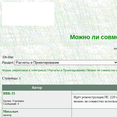
Можно ли совм
ло
On-line:
Раздел:
/
/
Форум энергетиков и электриков
Расчеты и Проектирование
Можно ли совместно 
1
Страницы:
Автор
BBK-35
Идёт реконструкция ПС 220 к
можно ли совместно использ
Группа: Участники
Сообщений: 4
Михалыч
магистр