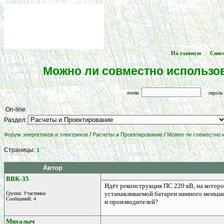
На главную
Спис
[
] -- [
Можно ли совместно использо
логин
парол
On-line:
Раздел:
/
/
Форум энергетиков и электриков
Расчеты и Проектирование
Можно ли совместно 
1
Страницы:
Автор
BBK-35
Идёт реконструкция ПС 220 кВ, на которо
устанавливаемой батареи намного меньше
Группа: Участники
Сообщений: 4
и производителей?
Михалыч