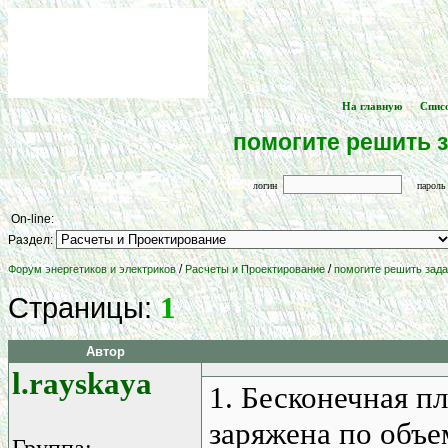
На главную
Спис
[
] -- [
помогите решить з
логин
парол
On-line:
Раздел:
/
/
Форум энергетиков и электриков
Расчеты и Проектирование
помогите решить зада
1
Страницы:
Автор
l.rayskaya
1. Бесконечная п
заряжена по объе
Группа: