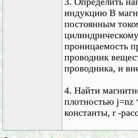
3. Определить н
индукцию В магни
постоянным токо
цилиндрическому
проницаемость п
проводник вещест
проводника, и вне
4. Найти магнитн
плотностью j=nz * j
константы, r -рас