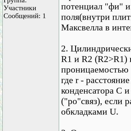
потенциал "фи" и
Участники
поля(внутри плит
Сообщений: 1
Максвелла в инте
2. Цилиндрически
R1 и R2 (R2>R1) 
проницаемостью "
где r - расстояни
конденсатора С и
("ро"связ), если
обкладками U.