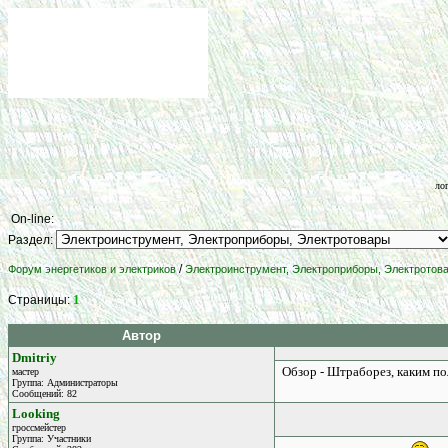
ло
On-line:
Раздел:
/
Форум энергетиков и электриков
Электроинструмент, Электроприборы, Электротов
1
Страницы:
Автор
Dmitriy
Обзор - Штраборез, каким по
мастер
Группа: Администраторы
Сообщений: 82
Looking
гроссмейстер
Группа: Участники