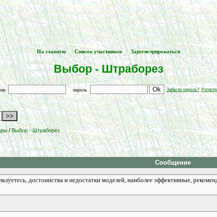
На главную
Список участников
Зарегистрироваться
[
] -- [
] -- [
]
Выбор - Штраборез
Забыли пароль?
Регистр
гин
пароль
/
ары
Выбор - Штраборез
Сообщение
льзуетесь, достоинства и недостатки моделей, наиболее эффективные, рекоме