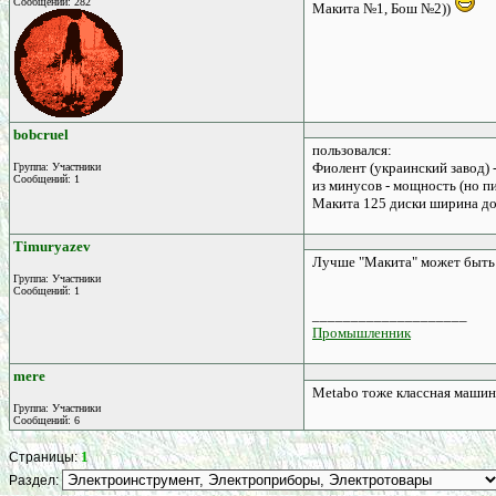
Сообщений: 282
Макита №1, Бош №2))
bobcruel
пользовался:
Фиолент (украинский завод) -
Группа: Участники
Сообщений: 1
из минусов - мощность (но п
Макита 125 диски ширина до 
Timuryazev
Лучше "Макита" может быть 
Группа: Участники
Сообщений: 1
____________________
Промышленник
mere
Metabo тоже классная машина
Группа: Участники
Сообщений: 6
1
Страницы:
Раздел: