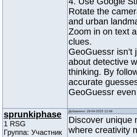
4. Use Google St
Rotate the camera
and urban landma
Zoom in on text 
clues.
GeoGuessr isn’t 
about detective w
thinking. By follo
accurate guesses
GeoGuessr even
sprunkiphase
Добавлено: 29-04-2025 12:49
Discover unique 
1 RSG
where creativity 
Группа: Участник