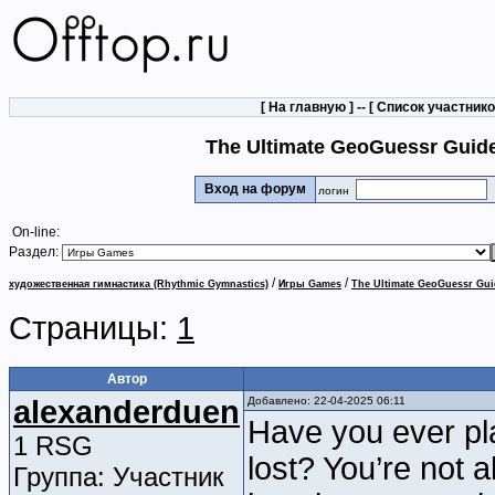
[
На главную
] -- [
Список участник
The Ultimate GeoGuessr Guide
Вход на форум
логин
On-line:
Раздел:
/
/
художественная гимнастика (Rhythmic Gymnastics)
Игры Games
The Ultimate GeoGuessr Gui
Страницы:
1
Автор
alexanderduen
Добавлено: 22-04-2025 06:11
Have you ever p
1 RSG
lost? You’re not 
Группа: Участник