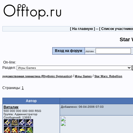
[
На главную
] -- [
Список участник
Star 
Вход на форум
логин
On-line:
Раздел:
/
/
художественная гимнастика (Rhythmic Gymnastics)
Игры Games
Star Wars: Rebellion
Страницы:
1
Автор
Виталик
Добавлено: 06-04-2006 07:03
500 000 000 000 000 RSG
Группа: Администратор
Сообщений: 13693