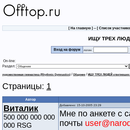
[
На главную
] -- [
Список участник
ИЩУ ТРЕХ ЛЮДЕ
Вход на форум
логин
On-line:
Раздел:
/
/
художественная гимнастика (Rhythmic Gymnastics)
Общение
ИЩУ ТРЕХ ЛЮДЕЙ ответивших 
Страницы:
1
Автор
Виталик
Добавлено: 15-10-2005 23:29
Мне по анкете с 
500 000 000 000
почты
user@naro
000 RSG