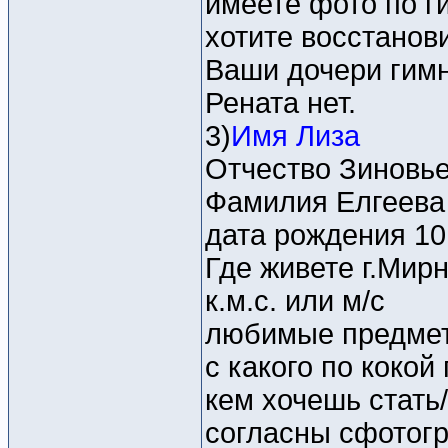
имеете фото по г
хотите восстано
Ваши дочери гимн
Рената нет.
3)
Имя Лиза
Отчество Зиновь
Фамилия Елгеева
дата рождения 10
Где живете г.Мир
к.м.с. или м/c
любимые предмет
с какого по кокой
кем хочешь стать
согласны сфотогр