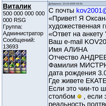
Виталик
Добавлено: 23-10-2005 04:54
С почты
kov2001@
500 000 000 000
«Привет! Я Оксан
000 RSG
художественная 
Группа:
Администратор
«Ответ на анкету
Сообщений:
Ваш e-mail KOV
13693
Имя АЛИНА
Отчество АНДРЕ
Фамилия МИСТ
дата рождения 3.
Где живете ЕКА
Если это чии-то ш
столбом
, если 
реальность подт