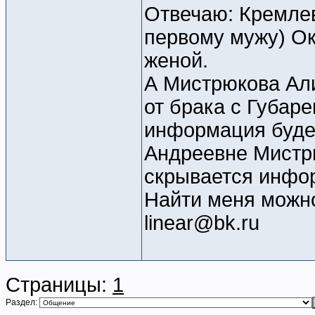
Отвечаю: Кремлев
первому мужу) О
женой.
А Мистрюкова Али
от брака с Губар
информация буде
Андреевне Мистрю
скрывается инфор
Найти меня можно 
linear@bk.ru
Страницы:
1
Раздел: