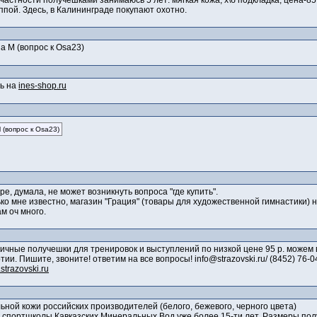
 частности получешками занимаюсь 5 лет: мягкая кожа, х\б подкладка, цена-
ппой. Здесь, в Калининграде покупают охотно.
а М (вопрос к Osa23)
ть на
ines-shop.ru
 (вопрос к Osa23)
ере, думала, не может возникнуть вопроса "где купить".
лько мне известно, магазин "Грация" (товары для художественной гимнастики)
м оч много.
ичные получешки для тренировок и выступлений по низкой цене 95 р. можем
тии. Пишите, звоните! ответим на все вопросы! info@strazovski.ru/ (8452) 76
strazovski.ru
ьной кожи российских производителей (белого, бежевого, черного цвета)
спортшколы Кавказских Минеральных Вод уже более 15-ти лет. Размеры полу