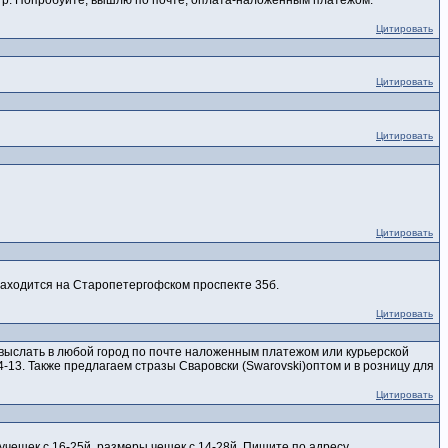
85 р. Попробуйте, вышлю по почте, оплата-наложенным платежом.
Цитировать
Цитировать
Цитировать
Цитировать
 находится на Старопетергофском проспекте 35б.
Цитировать
 выслать в любой город по почте наложенным платежом или курьерской
-04-13. Также предлагаем стразы Сваровски (Swarovski)оптом и в розницу для
Цитировать
чешек с 16-25й, размеры чешек с 14-28й. Пишите по адресу