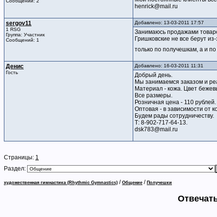
Сообщений: 2
henrick@mail.ru
sergov11
Добавлено: 13-03-2011 17:57
1 RSG
Занимаюсь продажами товаров
Группа: Участник
Гришковские не все берут из
Сообщений: 1
только по получешкам, а и п
Денис
Добавлено: 16-03-2011 11:31
Гость
Добрый день.
Мы занимаемся заказом и ре
Материал - кожа. Цвет бежев
Все размеры.
Розничная цена - 110 рублей.
Оптовая - в зависимости от к
Будем рады сотрудничеству.
Т: 8-902-717-64-13.
dsk783@mail.ru
Страницы:
1
Раздел:
/
/
художественная гимнастика (Rhythmic Gymnastics)
Общение
Получешки
Отвечать