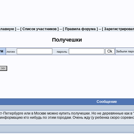
главную
] -- [
Список участников
] -- [
Правила форума
] -- [
Зарегистрирова
Получешки
рум
Забыли пар
логин
пароль
Сообщение
кт-Петербурге или в Москве можно купить получешки. Но не деревянные как в
информацию кто нибудь по этим городам. Очень жду (у ребенка скоро соревн