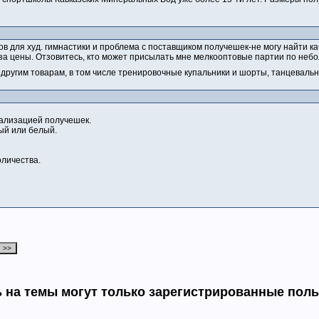
 для худ. гимнастики и проблема с поставщиком получешек-не могу найти кач
-за цены. Отзовитесь, кто может присылать мне мелкооптовые партии по неб
о другим товарам, в том числе тренировочные купальники и шорты, танцеваль
ализацией получешек.
ый или белый.
оличества.
 на темы могут только зарегистрированные пол