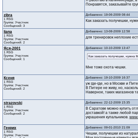
Я работаю в Калининграде, в
Понравятся, заказывайте гру
zibra
Добавлено: 19-06-2009 08:44
1 RSG
Как заказать получешки, нужн
Группа: Участник
Сообщений: 3
liana
Добавлено: 13-08-2009 12:58
1 RSG
для тренировок неплохие ес
Группа: Участник
Сообщений: 2
Яся-2001
Добавлено: 10-10-2009 13:47
1 RSG
Группа: Участник
Как заказать получешки, нужна М
Сообщений: 1
Мне тоже охота чешки.
Ксеня
Добавлено: 19-10-2009 16:37
1 RSG
уж где-где, но в Москве и Пит
Группа: Участник
В Питере не живу, но, наско
Сообщений: 2
Наверное, таких магазинов та
strazovski
Добавлено: 22-12-2009 15:35
1 RSG
В Саратове можно купить отл
Группа: Участник
доставкой! а также любой пар
Сообщений: 2
украшения купальников.
www.
Генрих
Добавлено: 09-01-2010 21:09
1 RSG
Чешки, получешки из натурал
Группа: Участник
Мои постоянные клиенты все 