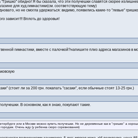
за "Гришко" обидно! Я бы сказала, что эти получешки славятся скорее излишн
агазине для худ.гимнастики(см. соответствующую тему)
дновато, но не смогла удержаться: видимо, появились какие-то "левые" гришк
го зависит!!! Вплоть до здоровья!
ственной гимнастики, вместе с палочкой?напишите плиз адреса магазинов в м
аковскую
ки" (стоит ли за 200 грн. покапать "сасаки", если обычные стоят 13-25 грн.)
олучешки. В основном, как я знаю, покупают такие.
Петербурге или в Москве можно купить получешки. Но не деревянные как в "гришко" а хоро
городам. Очень жду (у ребенка скоро соревнования)