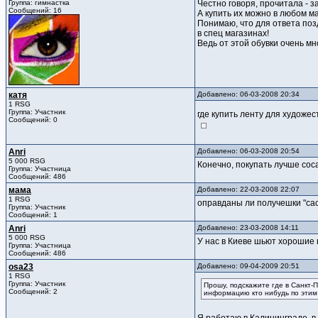
Группа: гимнастка
Честно говоря, прочитала - 
Сообщений: 16
А купить их можно в любом м
Понимаю, что для ответа поз
в спец магазинах!
Ведь от этой обувки очень мно
катя
Добавлено: 06-03-2008 20:34
1 RSG
Группа: Участник
где купить ленту для художе
Сообщений: 0
Anri
Добавлено: 06-03-2008 20:54
5 000 RSG
Конечно, покупать лучше сос
Группа: Участница
Сообщений: 486
мама
Добавлено: 22-03-2008 22:07
1 RSG
оправданы ли получешки "саса
Группа: Участник
Сообщений: 1
Anri
Добавлено: 23-03-2008 14:11
5 000 RSG
У нас в Киеве шьют хорошие п
Группа: Участница
Сообщений: 486
osa23
Добавлено: 09-04-2009 20:51
1 RSG
Группа: Участник
Прошу, подскажите где в Санкт-
Сообщений: 2
информацию кто нибудь по этим 