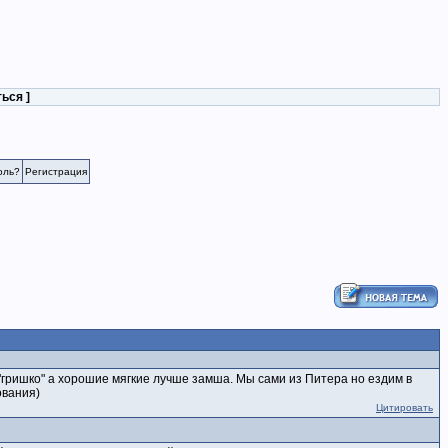
ться
]
оль?
Регистрация
 "гришко" а хорошие мягкие лучше замша. Мы сами из Питера но ездим в
ования)
Цитировать