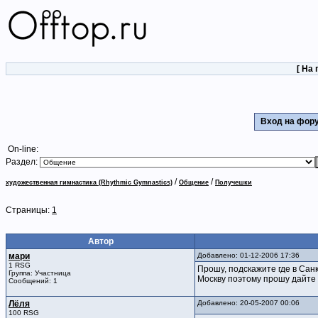
[
На 
Вход на фо
On-line:
Раздел:
/
/
художественная гимнастика (Rhythmic Gymnastics)
Общение
Получешки
Страницы:
1
Автор
мари
Добавлено: 01-12-2006 17:36
1 RSG
Прошу, подскажите где в Сан
Группа: Участница
Москву поэтому прошу дайте 
Сообщений: 1
Лёля
Добавлено: 20-05-2007 00:06
100 RSG