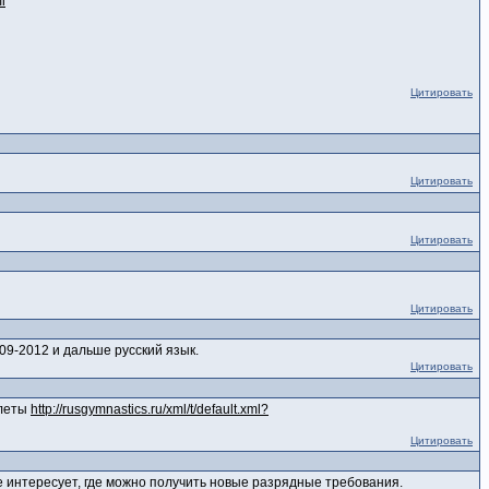
l
Цитировать
Цитировать
Цитировать
Цитировать
09-2012 и дальше русский язык.
Цитировать
илеты
http://rusgymnastics.ru/xml/t/default.xml?
Цитировать
е интересует, где можно получить новые разрядные требования.