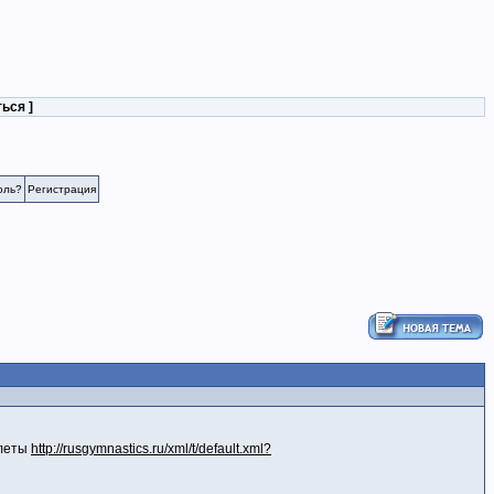
ться
]
оль?
Регистрация
илеты
http://rusgymnastics.ru/xml/t/default.xml?