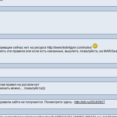
мации сейчас нет на ресурсе http://www.fedintgym.com/rules/
зять эти правила или если есть скачанные, вышлите, пожалуйста, на MARiSe
 там правил на русском нет
ачать можно.... пожалуйста)))
равила зайти не получается. Посмотрите здесь -
http://slil.ru/26183927