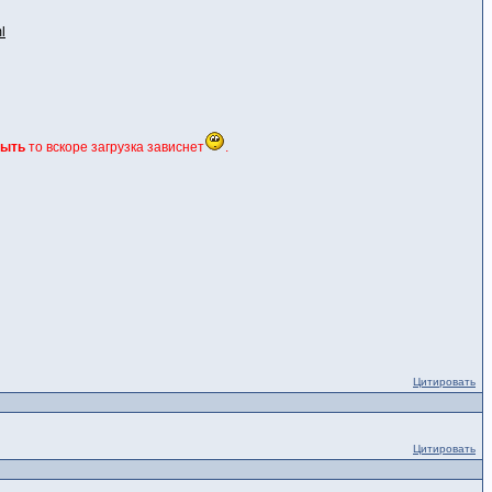
l
рыть
то вскоре загрузка зависнет
.
Цитировать
Цитировать