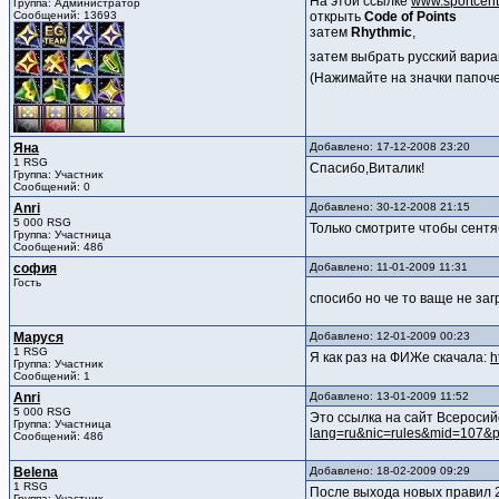
На этой ссылке
www.sportcent
Группа: Администратор
Сообщений: 13693
открыть
Code of Points
затем
Rhythmic
,
затем выбрать русский вари
(Нажимайте на значки папочек
Яна
Добавлено: 17-12-2008 23:20
1 RSG
Спасибо,Виталик!
Группа: Участник
Сообщений: 0
Anri
Добавлено: 30-12-2008 21:15
5 000 RSG
Только смотрите чтобы сент
Группа: Участница
Сообщений: 486
софия
Добавлено: 11-01-2009 11:31
Гость
спосибо но че то ваще не за
Маруся
Добавлено: 12-01-2009 00:23
1 RSG
Я как раз на ФИЖе скачала:
h
Группа: Участник
Сообщений: 1
Anri
Добавлено: 13-01-2009 11:52
5 000 RSG
Это ссылка на сайт Всеросий
Группа: Участница
lang=ru&nic=rules&mid=107&
Сообщений: 486
Belena
Добавлено: 18-02-2009 09:29
1 RSG
После выхода новых правил 2
Группа: Участник