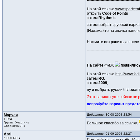
------------------------------------------
На этой ссылке
www.sportcent
открыть
Code of Points
затем
Rhythmic
,
затем выбрать русский вари
(Нажимайте на значки папочек
Нажмите
сохранить
, а после
------------------------------------------
На сайте ФИЖ
появились 
На этой ссылке
http://www.fed
затем
RG
,
затем
2009
,
ну и выбрать русский вариан
Этот вариант уже сейчас не 
попробуйте вариант предс
Маруся
Добавлено: 30-08-2008 23:54
1 RSG
Группа: Участник
Большое спасибо за ссылку,
Сообщений: 1
Anri
Добавлено: 01-09-2008 22:27
5 000 RSG
Пожалуйста, удачи тебе, Маш