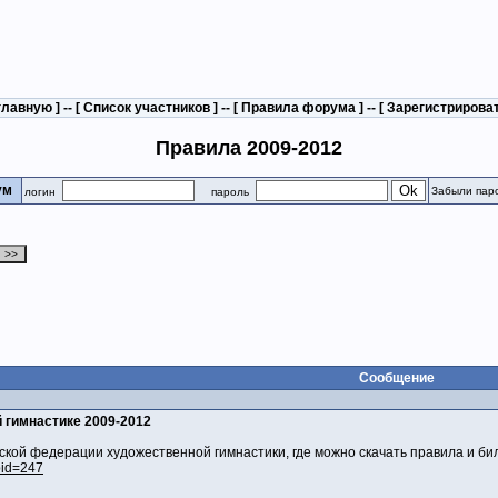
главную
] -- [
Список участников
] -- [
Правила форума
] -- [
Зарегистрирова
Правила 2009-2012
рум
Забыли пар
логин
пароль
Сообщение
 гимнастике 2009-2012
ской федерации художественной гимнастики, где можно скачать правила и б
pid=247