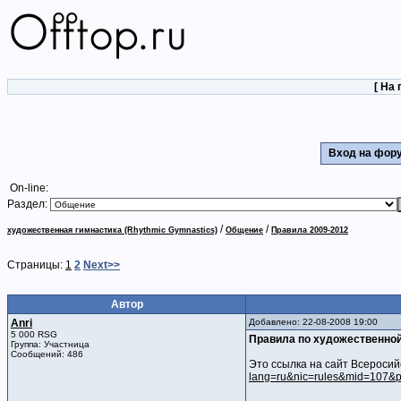
[
На 
Вход на фо
On-line:
Раздел:
/
/
художественная гимнастика (Rhythmic Gymnastics)
Общение
Правила 2009-2012
Страницы:
1
2
Next>>
Автор
Anri
Добавлено: 22-08-2008 19:00
5 000 RSG
Правила по художественной
Группа: Участница
Сообщений: 486
Это ссылка на сайт Всеросий
lang=ru&nic=rules&mid=107&