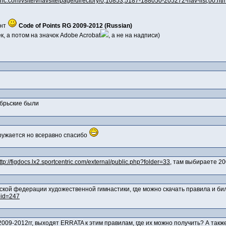
ric.com/vsite/vnavsite/page/directory/0,10853,5187-188050-205272-nav-list,00.htm
ант
Code of Points RG 2009-2012 (Russian)
, а потом на значок Adobe Acrobat
, а не на надписи)
ябрьские были
гружается но всеравно спасибо
ttp://figdocs.lx2.sportcentric.com/external/public.php?folder=33
, там выбираете 20
ской федерации художественной гимнастики, где можно скачать правила и б
pid=247
009-2012гг, выходят ERRATA к этим правилам, где их можно получить? А такж