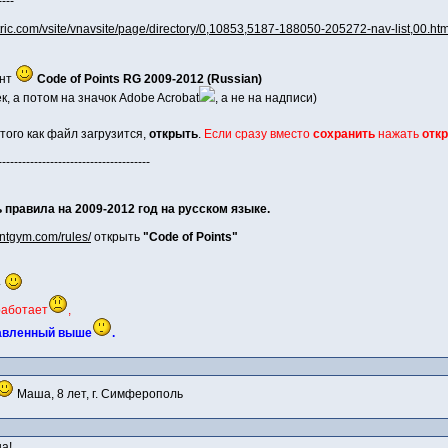
----
ric.com/vsite/vnavsite/page/directory/0,10853,5187-188050-205272-nav-list,00.htm
ант
Code of Points RG 2009-2012 (Russian)
, а потом на значок Adobe Acrobat
, а не на надписи)
 того как файл загрузится,
открыть
.
Если сразу вместо
сохранить
нажать
отк
--------------------------------------
правила на 2009-2012 год на русском языке.
intgym.com/rules/
открыть
"Code of Points"
т
работает
,
тавленный выше
.
Маша, 8 лет, г. Симферополь
а!