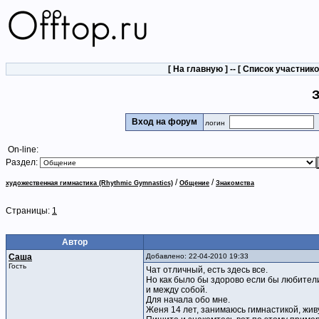
[
На главную
] -- [
Список участник
З
Вход на форум
логин
On-line:
Раздел:
/
/
художественная гимнастика (Rhythmic Gymnastics)
Общение
Знакомства
Страницы:
1
Автор
Саша
Добавлено: 22-04-2010 19:33
Гость
Чат отличный, есть здесь все.
Но как было бы здорово если бы любители
и между собой.
Для начала обо мне.
Женя 14 лет, занимаюсь гимнастикой, живу