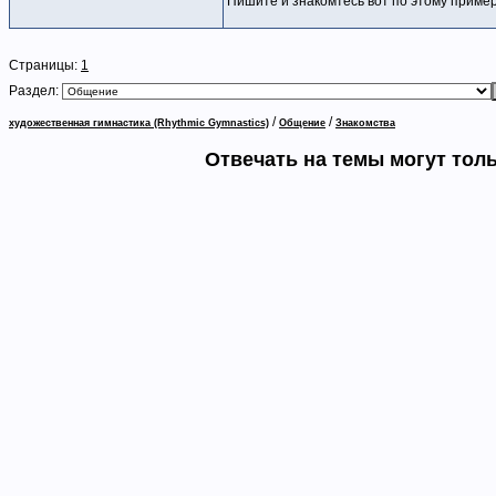
Пишите и знакомтесь вот по этому пример
Страницы:
1
Раздел:
/
/
художественная гимнастика (Rhythmic Gymnastics)
Общение
Знакомства
Отвечать на темы могут тол