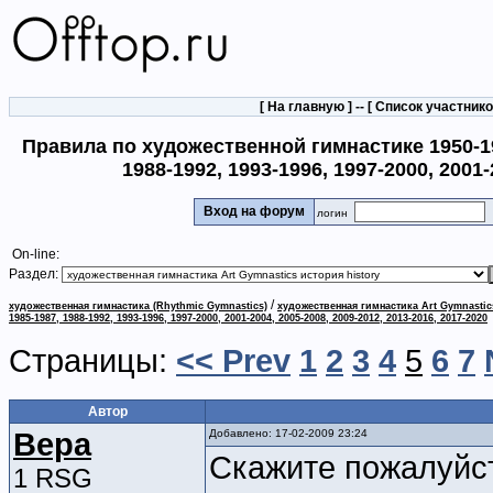
[
На главную
] -- [
Список участник
Правила по художественной гимнастике 1950-1953
1988-1992, 1993-1996, 1997-2000, 2001-
Вход на форум
логин
On-line:
Раздел:
/
художественная гимнастика (Rhythmic Gymnastics)
художественная гимнастика Art Gymnastic
1985-1987, 1988-1992, 1993-1996, 1997-2000, 2001-2004, 2005-2008, 2009-2012, 2013-2016, 2017-2020
Страницы:
<< Prev
1
2
3
4
5
6
7
Автор
Вера
Добавлено: 17-02-2009 23:24
Скажите пожалуйст
1 RSG