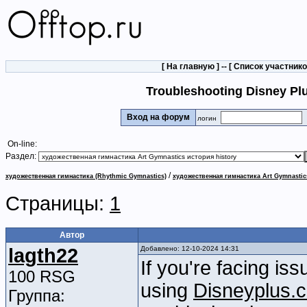
[
На главную
] -- [
Список участник
Troubleshooting Disney Plu
Вход на форум
логин
On-line:
Раздел:
/
художественная гимнастика (Rhythmic Gymnastics)
художественная гимнастика Art Gymnastic
Страницы:
1
Автор
lagth22
Добавлено: 12-10-2024 14:31
If you're facing is
100 RSG
using
Disneyplus.
Группа: