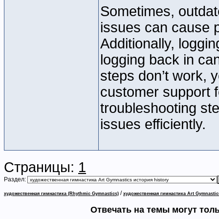
Sometimes, outdate
issues can cause p
Additionally, loggi
logging back in can
steps don’t work, 
customer support f
troubleshooting st
issues efficiently.
Страницы:
1
Раздел:
/
художественная гимнастика (Rhythmic Gymnastics)
художественная гимнастика Art Gymnastic
Отвечать на темы могут тол