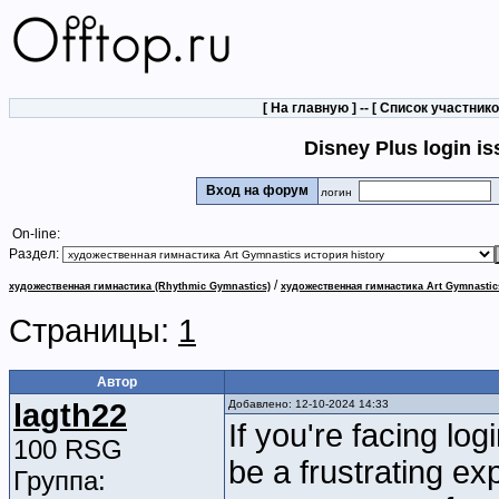
[
На главную
] -- [
Список участник
Disney Plus login i
Вход на форум
логин
On-line:
Раздел:
/
художественная гимнастика (Rhythmic Gymnastics)
художественная гимнастика Art Gymnastic
Страницы:
1
Автор
lagth22
Добавлено: 12-10-2024 14:33
If you're facing lo
100 RSG
be a frustrating e
Группа: