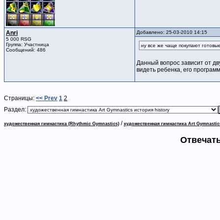
Anri
Добавлено: 25-03-2010 14:15
5 000 RSG
Группа: Участница
ну все же чаще покупают готовые
Сообщений: 486
Данный вопрос зависит от дву
видеть ребенка, его программ
Страницы:
<< Prev
1
2
Раздел:
/
художественная гимнастика (Rhythmic Gymnastics)
художественная гимнастика Art Gymnastic
Отвечать