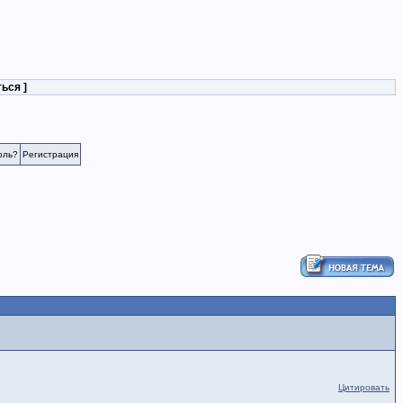
ться
]
оль?
Регистрация
Цитировать