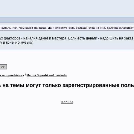
 купальники, чем шьют на заказ, да и эластичность большинства из них, должна сглаживат
х факторов - началия денег и мастера. Если есть деньги - надо шить на зака
у и конечно музыку.
/
s история history
Marina Shpekht and Leotards
 на темы могут только зарегистрированные пол
KXK.RU