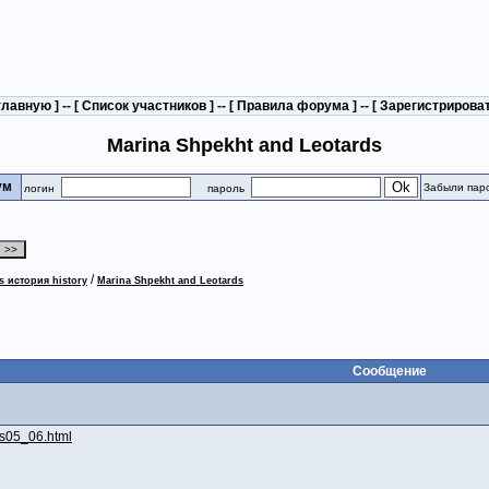
главную
] -- [
Список участников
] -- [
Правила форума
] -- [
Зарегистрирова
Marina Shpekht and Leotards
рум
Забыли пар
логин
пароль
/
s история history
Marina Shpekht and Leotards
Сообщение
is05_06.html