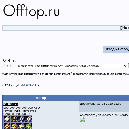
[
На 
Вход на фо
On-line:
Раздел:
/
художественная гимнастика (Rhythmic Gymnastics)
художественная гимнастика Art Gymnastic
Страницы:
<< Prev
1
2
Автор
Виталик
Добавлено: 23-03-2010 21:09
500 000 000 000 000 RSG
Группа: Администратор
Сообщений: 13693
www.barny-th.de/calais05/cala